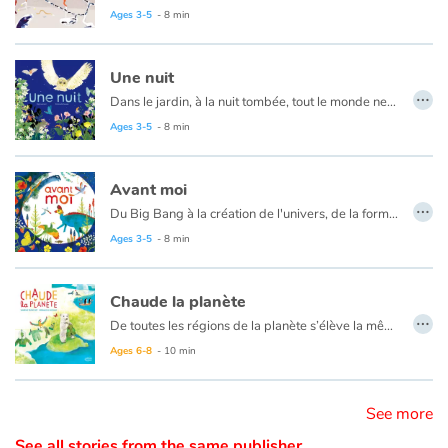
Un album original au format généreux avec des planches d’illustrations esthétiques et d’une grande précision !
Ages 3-5
- 8 min
Catalogue anglais
Une nuit
…
Dans le jardin, à la nuit tombée, tout le monde ne s'endort pas, loin de là ! Si on prête attention, on peut observer un drôle de chassé-croisé : les animaux de jour rejoignent leurs abris… place à la vie nocturne !
Contraste +
Ages 3-5
- 8 min
Help
Avant moi
…
Du Big Bang à la création de l'univers, de la formation de la planète Terre à de l'apparition des premières cellules qui donneront naissance aux premières formes de vie marines puis terrestres jusqu'à l'arrivée d'un bébé qui naît...
Home
Ages 3-5
- 8 min
Family
Chaude la planète
…
De toutes les régions de la planète s’élève la même plainte : « le soleil est trop chaud, on ne peut plus respirer, il ne pleut pas assez… » Pour comprendre ce qui détraque l’atmosphère, les animaux décident d’envoyer les dauphins dans le monde entier pour recueillir des informations. Dans « Chaude la planète », les vaches productrices de méthane (gaz à effets de serre) symbolisent les activités humaines. L’enquête initie avec humour les jeunes lecteurs à l’enjeu des politiques écologiques.
Schools
Ages 6-8
- 10 min
Libraries
See more
Videos & Tutorials
See all stories from the same publisher