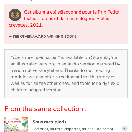
Arts, space, activities
Cet album a été sélectionné pour le Prix Petits
Documentaries
lecteurs du bord de mer, catégorie P'tites
crevettes, 2021.
With the family
➜
SEE OTHER AWARD-WINNING BOOKS
Daily life and hobbies
"Dans mon petit jardin"
is available on Storyplay'r in
At school
an illustrated version, in an audio version narrated by
french native storytellers. Thanks to our reading
Festivals and events
module, we can offer a reading aid for this story as
well as for all the other ones, and tools for a dyslexic
Love and friendship
children adapted version.
Social issues
From the same collection :
Emotions and feelings
Sous mes pieds
…
Lombrics, fourmis, cloportes, taupes… de nombreuses petites bêtes vivent sous nos pieds. Quel est le rôle de chacune ? Comment participent-elles à l’enrichissement des sols ?
Formats and illustrations