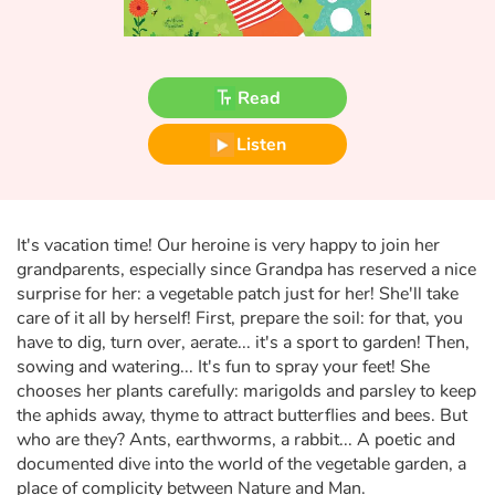
Fable, myth, literature and poetry
Princesses and princes, kings, queens and dragons
Read
Ogres, monsters and witches
Listen
Heroines and Heroes
Ecology, nature, seasons
It's vacation time! Our heroine is very happy to join her
grandparents, especially since Grandpa has reserved a nice
The animals
surprise for her: a vegetable patch just for her! She'll take
care of it all by herself! First, prepare the soil: for that, you
Travel, epic, investigation, adventure
have to dig, turn over, aerate... it's a sport to garden! Then,
sowing and watering... It's fun to spray your feet! She
Around the world
chooses her plants carefully: marigolds and parsley to keep
the aphids away, thyme to attract butterflies and bees. But
who are they? Ants, earthworms, a rabbit... A poetic and
Learning
documented dive into the world of the vegetable garden, a
place of complicity between Nature and Man.