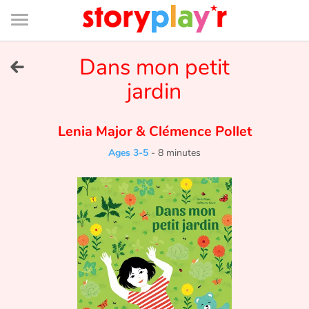
Connexion
Menu
Contenu
Recherche
Bibliothèque
Bas
de
page
Menu
➜
Dans mon petit
FR
jardin
Log in
Lenia Major
&
Clémence Pollet
Try for free
Ages 3-5
-
8 minutes
Library
Awards
Home
Tales and classics in french