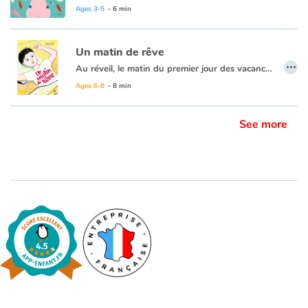
Ages 3-5
- 6 min
Un matin de rêve
…
Au réveil, le matin du premier jour des vacances, les yeux encore fermés, un enfant se remémore quelques moments de la journée passée : la fin de l’école, le calme à la maison, les jeux avec son frère, son anniversaire, le voyage en voiture jusque chez ses grands-parents...
Hier, il n’y avait pas un nuage dans sa tête. Aujourd’hui, il fait un beau soleil et le ciel est tout bleu.
Ages 6-8
- 8 min
See more