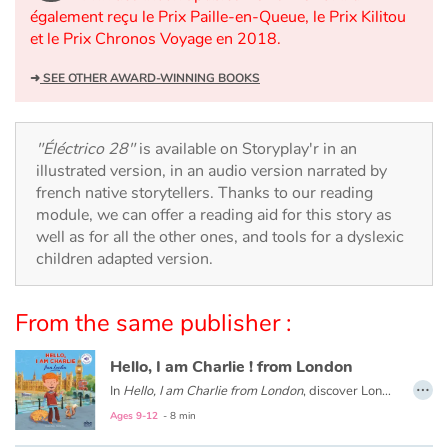
Arts, space, activities
également reçu le Prix Paille-en-Queue, le Prix Kilitou
et le Prix Chronos Voyage en 2018.
Documentaries
➜
SEE OTHER AWARD-WINNING BOOKS
With the family
"Éléctrico 28"
is available on Storyplay'r in an
Daily life and hobbies
illustrated version, in an audio version narrated by
french native storytellers. Thanks to our reading
At school
module, we can offer a reading aid for this story as
well as for all the other ones, and tools for a dyslexic
Festivals and events
children adapted version.
Love and friendship
From the same publisher :
Social issues
Hello, I am Charlie ! from London
…
In
Hello, I am Charlie from London
, discover London with Charlie, an eight-year-old English boy. Meet his family and friends, visit his school and his city with Big Ben, double-decker buses, Buckingham Palace...
Emotions and feelings
Ages 9-12
- 8 min
Formats and illustrations