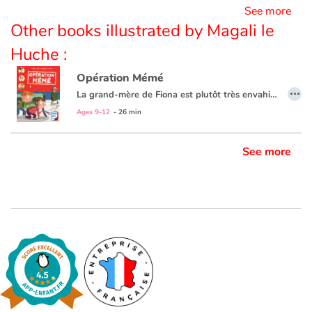
See more
Other books illustrated by Magali le
Huche :
Opération Mémé
…
La grand-mère de Fiona est plutôt très envahissante. Elle décide alors de lui présenter le grand-père un peu spécial de son meilleur ami Arthur. Ainsi, peut-être pourront-ils avoir la paix ! Les deux enfants imaginent des ruses qui ne marchent pas. Mais le hasard n'a pas dit son dernier mot...
Ages 9-12
- 26 min
See more