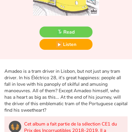
Fable, myth, literature and poetry
Princesses and princes, kings, queens and dragons
Read
Ogres, monsters and witches
Listen
Heroines and Heroes
Ecology, nature, seasons
Amadeo is a tram driver in Lisbon, but not just any tram
The animals
driver. In his Éléctrico 28, it's great happiness: people all
fall in love with his panoply of skilful and amusing
Travel, epic, investigation, adventure
manoeuvres. All of them? Except Amadeo himself, who
has a heart as big as this... At the end of his journey, will
the driver of this emblematic tram of the Portuguese capital
Around the world
find his sweetheart?
Learning
Cet album a fait partie de la sélection CE1 du
Prix des Incorruptibles 2018-2019. Il a