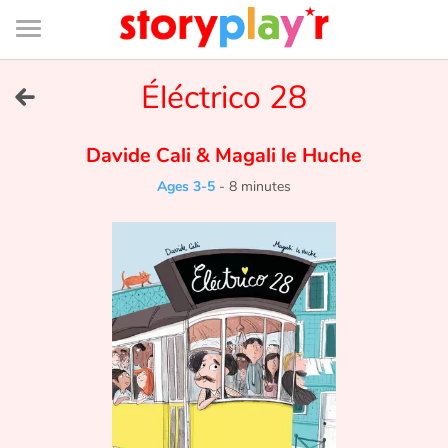
Connexion
Menu
Contenu
Recherche
Bibliothèque
Bas
de
page
Menu
➜
Éléctrico 28
FR
Log in
Davide Cali
&
Magali le Huche
Ages 3-5
-
8 minutes
Try for free
Library
Awards
Home
Tales and classics in french