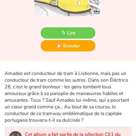
Fable, mythe, littérature et poésie
Princesses et princes, rois, reines et dragons
Lire
Ogres, monstres et sorcières
Ecouter
Héroïnes et héros
Écologie, nature, saisons
Amadeo est conducteur de tram à Lisbonne, mais pas un
Les animaux
conducteur de tram comme les autres. Dans son Éléctrico
28, c’est le grand bonheur : les gens tombent tous
Voyage, épopée, enquête, aventure
amoureux grâce à sa panoplie de manœuvres habiles et
amusantes. Tous ? Sauf Amadeo lui-même, qui a pourtant
un cœur grand comme ça… Au bout de sa course, le
Autour du monde
conducteur de ce tramway emblématique de la capitale
portugaise trouvera-t-il sa dulcinée ?
Apprentissage
Cet album a fait partie de la sélection CE1 du