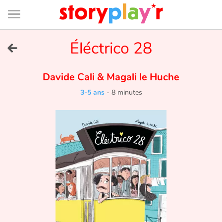
Connexion
Menu
Contenu
Recherche
Bibliothèque
Bas
de
page
Menu
➜
Éléctrico 28
EN
Je me connecte
Davide Cali
&
Magali le Huche
3-5 ans
-
8 minutes
Tester gratuitement
Bibliothèque
Prix
Accueil
Contes d'ici et d'ailleurs