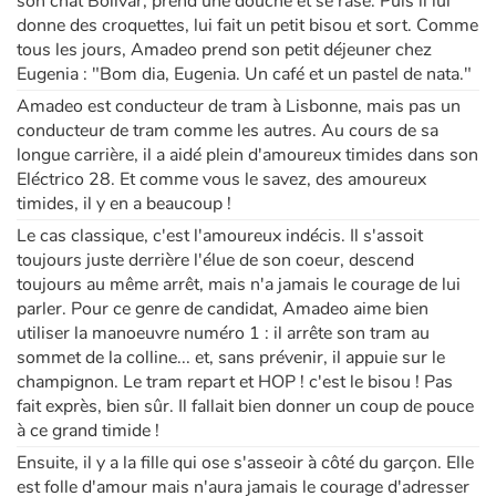
son chat Bolivar, prend une douche et se rase. Puis il lui
donne des croquettes, lui fait un petit bisou et sort. Comme
tous les jours, Amadeo prend son petit déjeuner chez
Eugenia : "Bom dia, Eugenia. Un café et un pastel de nata."
Amadeo est conducteur de tram à Lisbonne, mais pas un
conducteur de tram comme les autres. Au cours de sa
longue carrière, il a aidé plein d'amoureux timides dans son
Eléctrico 28. Et comme vous le savez, des amoureux
timides, il y en a beaucoup !
Le cas classique, c'est l'amoureux indécis. Il s'assoit
toujours juste derrière l'élue de son coeur, descend
toujours au même arrêt, mais n'a jamais le courage de lui
parler. Pour ce genre de candidat, Amadeo aime bien
utiliser la manoeuvre numéro 1 : il arrête son tram au
sommet de la colline... et, sans prévenir, il appuie sur le
champignon. Le tram repart et HOP ! c'est le bisou ! Pas
fait exprès, bien sûr. Il fallait bien donner un coup de pouce
à ce grand timide !
Ensuite, il y a la fille qui ose s'asseoir à côté du garçon. Elle
est folle d'amour mais n'aura jamais le courage d'adresser