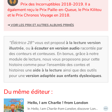
Art, espace, activité
Prix des Incorruptibles 2018-2019. Il a
également reçu le Prix Paille-en-Queue, le Prix Kilitou
Documentaires
et le Prix Chronos Voyage en 2018.
En famille
➜
VOIR LES PRIX ET AUTRES ALBUMS PRIMÉS
Quotidien et loisirs
"Éléctrico 28"
vous est proposé
à la lecture version
illustrée
, ou
à écouter en version audio
racontée par
À l'école
des conteurs et conteuses. En bonus, grâce à notre
module de lecture, nous vous proposons pour cette
Fêtes et évènements
histoire comme pour l’ensemble des contes et
histoires une
aide à la lecture
ainsi que des outils
Amour et amitié
pour une
version adaptée aux enfants dyslexiques
.
Sujets de société
Du même éditeur :
Émotions et sentiments
Hello, I am Charlie ! from London
…
In
Hello, I am Charlie from London
, discover London with Charlie, an eight-year-old English boy. Meet his family and friends, visit his school and his city with Big Ben, double-decker buses, Buckingham Palace...
Formats et illustrations