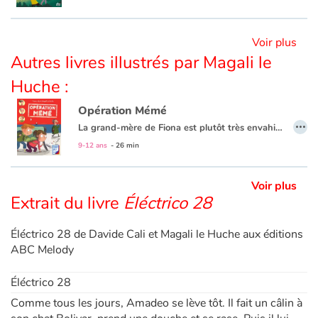
Apprendre les langues
Voir plus
Autres livres illustrés par Magali le
Dyslexie, troubles de la lecture
Huche :
Nos listes de lecture
Opération Mémé
…
La grand-mère de Fiona est plutôt très envahissante. Elle décide alors de lui présenter le grand-père un peu spécial de son meilleur ami Arthur. Ainsi, peut-être pourront-ils avoir la paix ! Les deux enfants imaginent des ruses qui ne marchent pas. Mais le hasard n'a pas dit son dernier mot...
Les plus lus
9-12 ans
- 26 min
Coups de coeur
Voir plus
Extrait du livre
Éléctrico 28
Éléctrico 28 de Davide Cali et Magali le Huche aux éditions
ABC Melody
Éléctrico 28
Comme tous les jours, Amadeo se lève tôt. Il fait un câlin à