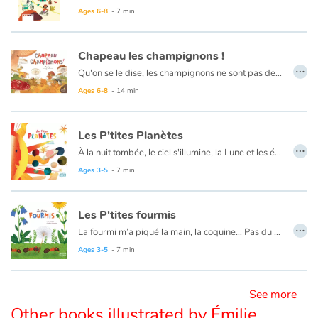
Ages 6-8
- 7 min
Blog
Chapeau les champignons !
…
Learn french with Storyplay'r
Qu'on se le dise, les champignons ne sont pas des plantes… pas plus que des animaux ! Ils forment un monde à part appelé "Fungi". Microscopiques ou aussi gros qu'un ballon de foot, de toutes les couleurs, de formes diverses et variées, les champignons sont partout ! Mais les connaissons-nous vraiment ?
Ages 6-8
- 14 min
French book lists for children
Les P'tites Planètes
Reading for children
…
À la nuit tombée, le ciel s'illumine, la Lune et les étoiles scintillent. Les p'tites planètes ne sont pas en reste, elles continuent leur ronde autour du Soleil, chacune à son rythme, sa couleur, sa particularité !
Si tout le monde aime marcher le nez en l'air les soirs d'été, il n'est pourtant pas si facile d'aborder le sujet complexe de l'univers avec les plus jeunes… Avec Les P'tites Planètes, vous n'avez plus d'excuses !
Ages 3-5
- 7 min
Activities and workshops
Dyslexia and reading disorders
Les P'tites fourmis
…
La fourmi m’a piqué la main, la coquine… Pas du tout ! Les fourmis sont des insectes extraordinaires ! Dans la fourmilière, la vie ne s’arrête jamais : naissances, transformations, récoltes, nettoyages… Chaque fourmi joue un rôle et celui-ci pourra évoluer : les ouvrières-nourrices deviennent des bâtisseuses, des éleveuses de pucerons, des guerrières face aux prédateurs… La reine reproductrice fondera un nouveau nid ! Toute une organisation pour le bien de la colonie entière…Un album à destination des plus jeunes pour découvrir la vie fascinante de ces petites bêtes !
Ages 3-5
- 7 min
See more
Other books illustrated by Émilie