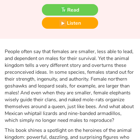
Fable, myth, literature and poetry
Read
Princesses and princes, kings, queens and dragons
Listen
Ogres, monsters and witches
Heroines and Heroes
People often say that females are smaller, less able to lead,
and dependent on males for their survival. Yet the animal
Ecology, nature, seasons
kingdom tells a very different story and overturns these
preconceived ideas. In some species, females stand out for
their strength, ingenuity, and authority. Female northern
The animals
goshawks and leopard seals, for example, are larger than
males! And even when they are smaller, female elephants
Travel, epic, investigation, adventure
wisely guide their clans, and naked mole-rats organize
themselves around a queen, just like bees. And what about
Around the world
Mexican whiptail lizards and nine-banded armadillos,
which simply no longer need males to reproduce?
Learning
This book shines a spotlight on the heroines of the animal
kingdom: powerful, dazzling, and surprising figures who