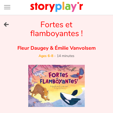
Connexion
Menu
Contenu
Recherche
Bibliothèque
Bas
de
page
Menu
➜
Fortes et
FR
flamboyantes !
Log in
Fleur Daugey
&
Émilie Vanvolsem
Try for free
Ages 6-8
-
14 minutes
Library
Awards
Home
Tales and classics in french