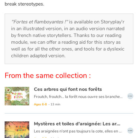
Arts, space, activities
break stereotypes.
Documentaries
"Fortes et flamboyantes !"
is available on Storyplay'r
in an illustrated version, in an audio version narrated
With the family
by french native storytellers. Thanks to our reading
module, we can offer a reading aid for this story as
Daily life and hobbies
well as for all the other ones, and tools for a dyslexic
children adapted version.
At school
From the same collection :
Festivals and events
Ces arbres qui font nos forêts
Love and friendship
…
Froutch, froutch… la forêt nous ouvre ses branches ! Comme au cours d'une promenade, cet album invite à prendre son temps, à observer tout ce qui se passe autour de nous. Dans la forêt, qu'elle soit tropicale, humide ou encore tempérée, la vie fourmille : il y a tant à découvrir !
En plongeant au cœur des forêts, le lecteur découvrira la diversité des milieux forestiers à travers le monde, comment les arbres jouent un rôle de climatiseur pour l'atmosphère et prendra conscience de son fragile équilibre.
Ages 6-8
- 13 min
Social issues
Emotions and feelings
Mystères et toiles d'araignée: Les aranéides
…
Les araignées n'ont pas toujours la cote, elles en effraient plus d'un ! Et pourtant, on a beaucoup à apprendre de ces tisserandes de génie… Bien que les araignées sont dotées de huit pattes, on les prend souvent pour des insectes. Erreur ! Elles font partie de la famille des arachnides, aux côtés des scorpions et des acariens. Aujourd'hui, on compte près 50 000 espèces d'araignées dans le monde
Formats and illustrations