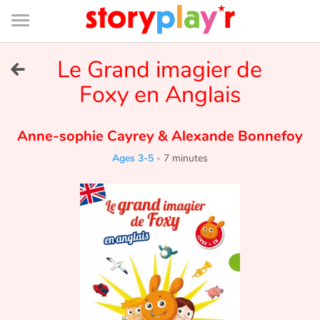
Connexion
Menu
Contenu
Recherche
Bibliothèque
Bas
de
page
Menu
➜
Le Grand imagier de
FR
Foxy en Anglais
Log in
Anne-sophie Cayrey
&
Alexande Bonnefoy
Try for free
Ages 3-5
-
7 minutes
Library
Awards
Home
Tales and classics in french