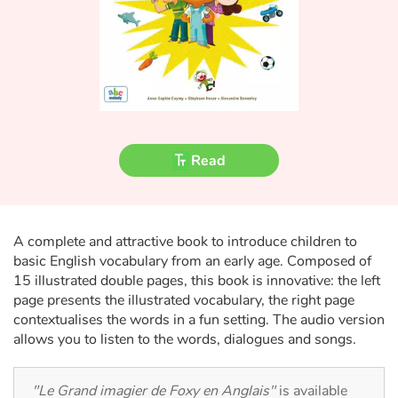
Fable, myth, literature and poetry
Princesses and princes, kings, queens and dragons
Ogres, monsters and witches
Heroines and Heroes
Read
Ecology, nature, seasons
The animals
A complete and attractive book to introduce children to
basic English vocabulary from an early age. Composed of
Travel, epic, investigation, adventure
15 illustrated double pages, this book is innovative: the left
page presents the illustrated vocabulary, the right page
Around the world
contextualises the words in a fun setting. The audio version
allows you to listen to the words, dialogues and songs.
Learning
"Le Grand imagier de Foxy en Anglais"
is available