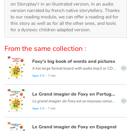
Arts, space, activities
on Storyplay'r in an illustrated version, in an audio
version narrated by french native storytellers. Thanks
Documentaries
to our reading module, we can offer a reading aid for
this story as well as for all the other ones, and tools
With the family
for a dyslexic children adapted version.
Daily life and hobbies
From the same collection :
At school
Foxy's big book of words and pictures
…
A fun large format board with audio (mp3 or CD) to learn new words and phrases with Foxy, Nina and Tom!
Festivals and events
15 thematic double-pages with beautiful illustrations:
Ages 3-5
- 7 min
• On the left page: colourful pictures and words
Love and friendship
• On the right page: a fun scene with the words in context
Le Grand imagier de Foxy en Portugais
…
• A fun Look and Find game on each page!
Social issues
Le grand imagier de Foxy
est un nouveau concept pour découvrir le portugais à partir de 4 ans avec Foxy, Tom et Nina. Composé de 15 doubles pages thématiques illustrées, cet imagier est innovant : la page de gauche présente le vocabulaire illustré, la page de droite contextualise les mots dans une mise en scène amusante. La version audio permet d’écouter les mots, les dialogues et les chansons. Un album complet et attrayant pour s’initier au vocabulaire basique du portugais dès le plus jeune âge.
• An audio version with words, dialogues and songs
Ages 3-5
- 7 min
• Spanish, German, French, Portuguese, Catalan editions already translated and available for rights.
Emotions and feelings
Le Grand imagier de Foxy en Espagnol
Formats and illustrations