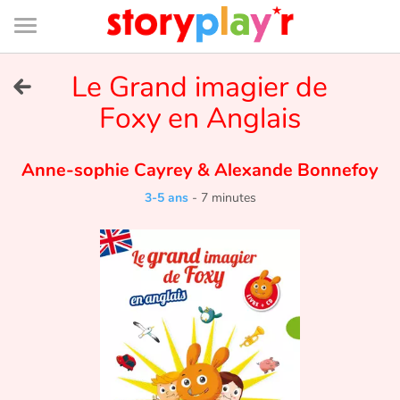
Connexion
Menu
Contenu
Recherche
Bibliothèque
Bas
de
page
Menu
➜
Le Grand imagier de
EN
Foxy en Anglais
Je me connecte
Anne-sophie Cayrey
&
Alexande Bonnefoy
Tester gratuitement
3-5 ans
-
7 minutes
Bibliothèque
Prix
Accueil
Contes d'ici et d'ailleurs