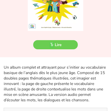
Fable, mythe, littérature et poésie
Princesses et princes, rois, reines et dragons
Ogres, monstres et sorcières
Héroïnes et héros
Lire
Écologie, nature, saisons
Les animaux
Un album complet et attrayant pour s’initier au vocabulaire
basique de l’anglais dès le plus jeune âge. Composé de 15
Voyage, épopée, enquête, aventure
doubles pages thématiques illustrées, cet imagier est
innovant : la page de gauche présente le vocabulaire
Autour du monde
illustré, la page de droite contextualise les mots dans une
mise en scène amusante. La version audio permet
Apprentissage
d’écouter les mots, les dialogues et les chansons.