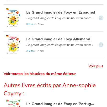
• Spanish, German, French, Portuguese, Catalan editions already translated and available for rights.
Catalogue anglais
Le Grand imagier de Foxy en Espagnol
…
Le grand imagier de Foxy
est un nouveau concept pour découvrir l’espagnol à partir de 4 ans avec Foxy, Tom et Nina. Composé de 15 doubles pages thématiques illustrées, cet imagier est innovant : la page de gauche présente le vocabulaire illustré, la page de droite contextualise les mots dans une mise en scène amusante. La version audio permet d’écouter les mots, les dialogues et les chansons. Un album complet et attrayant pour s’initier au vocabulaire basique de l’espagnol dès le plus jeune âge.
3-5 ans
- 7 min
Contraste +
Le Grand imagier de Foxy Allemand
…
Aide
Le grand imagier de Foxy
est un nouveau concept pour découvrir l’allemand à partir de 4 ans avec Foxy, Tom et Nina. Composé de 15 doubles pages thématiques illustrées, cet imagier est innovant : la page de gauche présente le vocabulaire illustré, la page de droite contextualise les mots dans une mise en scène amusante. La version audio permet d’écouter les mots, les dialogues et les chansons. Un album complet et attrayant pour s’initier au vocabulaire basique de l’allemand dès le plus jeune âge.
3-5 ans
- 7 min
Accueil
Voir plus
Famille
Voir toutes les histoires du même éditeur
Écoles
Autres livres écrits par Anne-sophie
Médiathèques
Cayrey :
Vidéos & Tutoriaux
Le Grand imagier de Foxy en Portugais