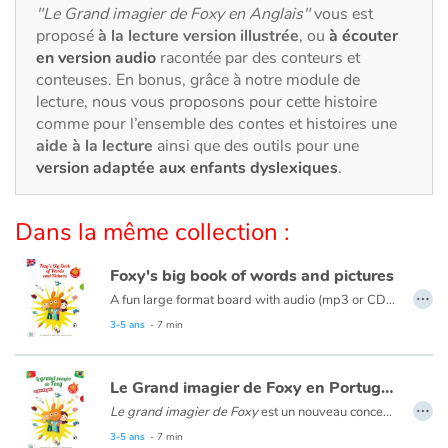
Art, espace, activité
"Le Grand imagier de Foxy en Anglais"
vous est
proposé
à la lecture version illustrée
, ou
à écouter
Documentaires
en version audio
racontée par des conteurs et
conteuses. En bonus, grâce à notre module de
En famille
lecture, nous vous proposons pour cette histoire
comme pour l’ensemble des contes et histoires une
aide à la lecture
ainsi que des outils pour une
Quotidien et loisirs
version adaptée aux enfants dyslexiques
.
À l'école
Dans la même collection :
Fêtes et évènements
Foxy's big book of words and pictures
…
Amour et amitié
A fun large format board with audio (mp3 or CD) to learn new words and phrases with Foxy, Nina and Tom!
15 thematic double-pages with beautiful illustrations:
3-5 ans
- 7 min
Sujets de société
• On the left page: colourful pictures and words
• On the right page: a fun scene with the words in context
Le Grand imagier de Foxy en Portugais
Émotions et sentiments
…
• A fun Look and Find game on each page!
Le grand imagier de Foxy
est un nouveau concept pour découvrir le portugais à partir de 4 ans avec Foxy, Tom et Nina. Composé de 15 doubles pages thématiques illustrées, cet imagier est innovant : la page de gauche présente le vocabulaire illustré, la page de droite contextualise les mots dans une mise en scène amusante. La version audio permet d’écouter les mots, les dialogues et les chansons. Un album complet et attrayant pour s’initier au vocabulaire basique du portugais dès le plus jeune âge.
• An audio version with words, dialogues and songs
3-5 ans
- 7 min
Formats et illustrations