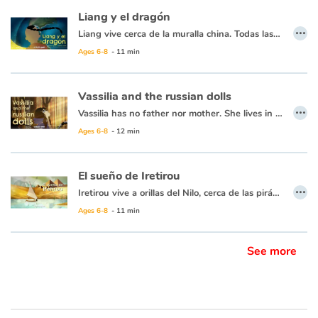
Liang y el dragón
…
Liang vive cerca de la muralla china. Todas las noches ve el sol desaparecer detrás de la gran sombra hacia el oeste y se pregunta qué hay del otro lado. Su abuela, que conoce una historia para todo, le cuenta que un enorme dragón yace allí y que todas las noches se traga el sol para luego dejarlo levantarse de nuevo al día siguiente... Imposible, dice Liang, ¡los dragones no existen! Pero no hay nada más grande que la curiosidad de un niño... ¿excepto tal vez un dragón? ¡Liang debe descubrirlo!
Ages 6-8
- 11 min
Vassilia and the russian dolls
…
Vassilia has no father nor mother. She lives in poverty, working hard without losing her kindness. One day, to thank for helping her, an old hunchback gives her a piece of wood and says these words: "Knock three times on the small wood and Mamouschka will appear ..." With Mamouschka, the magical doll, the life of Vassilia will never be the same, especially since a Russian doll often hides another ... and another ... and another!
Ages 6-8
- 12 min
El sueño de Iretirou
…
Iretirou vive a orillas del Nilo, cerca de las pirámides. Su padre hace hermosos papiros que ella lleva todos los días a la escuela de escribas en el palacio del Faraón. Fascinada por los jeroglíficos en los preciosos rollos, Iretirou tiene el sueño secreto de convertirse en una escriba también. Pero solo a los hombres se les permite... Cuando el rosal favorito del Faraón deja de florecer misteriosamente, se ofrece una recompensa a quien pueda curarlo. ¡Iretirou debe aprovechar la oportunidad!
Ages 6-8
- 11 min
See more