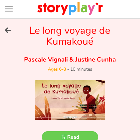
Connexion
Menu
Contenu
Recherche
Bibliothèque
Bas
de
page
Menu
➜
Le long voyage de
FR
Kumakoué
Log in
Pascale Vignali
&
Justine Cunha
Try for free
Ages 6-8
-
10 minutes
Library
Awards
Home
Tales and classics in french
Read