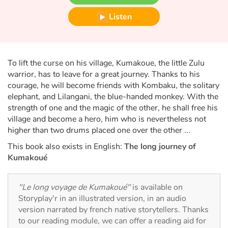
Fable, myth, literature and poetry
Listen
Princesses and princes, kings, queens and dragons
Ogres, monsters and witches
To lift the curse on his village, Kumakoue, the little Zulu
warrior, has to leave for a great journey. Thanks to his
Heroines and Heroes
courage, he will become friends with Kombaku, the solitary
elephant, and Lilangani, the blue-handed monkey. With the
Ecology, nature, seasons
strength of one and the magic of the other, he shall free his
village and become a hero, him who is nevertheless not
The animals
higher than two drums placed one over the other ...
This book also exists in English:
The long journey of
Travel, epic, investigation, adventure
Kumakoué
Around the world
"Le long voyage de Kumakoué"
is available on
Storyplay'r in an illustrated version, in an audio
Learning
version narrated by french native storytellers. Thanks
to our reading module, we can offer a reading aid for