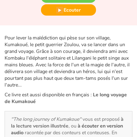
Fable, mythe, littérature et poésie
Ecouter
Princesses et princes, rois, reines et dragons
Ogres, monstres et sorcières
Pour lever la malédiction qui pèse sur son village,
Kumakoué, le petit guerrier Zoulou, va se lancer dans un
Héroïnes et héros
grand voyage. Grâce à son courage, il deviendra ami avec
Kombaku l'éléphant solitaire et Lilangani le petit singe aux
Écologie, nature, saisons
mains bleues. Avec la force de l'un et la magie de l'autre, il
délivrera son village et deviendra un héros, lui qui n'est
Les animaux
pourtant pas plus haut que deux tam-tams posés l'un sur
l'autre...
Voyage, épopée, enquête, aventure
Ce livre est aussi disponible en français :
Le long voyage
de Kumakoué
Autour du monde
"The long journey of Kumakoue"
vous est proposé
à
Apprentissage
la lecture version illustrée
, ou
à écouter en version
audio
racontée par des conteurs et conteuses. En