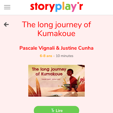
Connexion
Menu
Contenu
Recherche
Bibliothèque
Bas
de
page
Menu
➜
The long journey of
EN
Kumakoue
Je me connecte
Pascale Vignali
&
Justine Cunha
Tester gratuitement
6-8 ans
-
10 minutes
Bibliothèque
Prix
Accueil
Contes d'ici et d'ailleurs
Lire