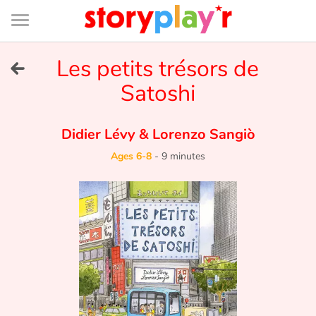
Connexion
Menu
Contenu
Recherche
Bibliothèque
Bas
de
page
Menu
➜
Les petits trésors de
FR
Satoshi
Log in
Didier Lévy
&
Lorenzo Sangiò
Try for free
Ages 6-8
-
9 minutes
Library
Awards
Home
Tales and classics in french