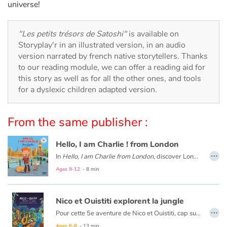
Arts, space, activities
universe!
Documentaries
"Les petits trésors de Satoshi"
is available on
Storyplay'r in an illustrated version, in an audio
With the family
version narrated by french native storytellers. Thanks
to our reading module, we can offer a reading aid for
Daily life and hobbies
this story as well as for all the other ones, and tools
for a dyslexic children adapted version.
At school
From the same publisher :
Festivals and events
Hello, I am Charlie ! from London
Love and friendship
…
In
Hello, I am Charlie from London
, discover London with Charlie, an eight-year-old English boy. Meet his family and friends, visit his school and his city with Big Ben, double-decker buses, Buckingham Palace...
Ages 9-12
- 8 min
Social issues
Emotions and feelings
Nico et Ouistiti explorent la jungle
…
Pour cette 5e aventure de Nico et Ouistiti, cap sur la jungle ! À bord de leur magnifique barque à tête de lion tout juste terminée, nos deux intrépides explorateurs partent au Pays des Masques où, selon le cousin de Ouistiti, se prépare une grande fête. Mais dès leur arrivée dans la jungle, ils sont emmenés par un groupe d’hommes masqués et présentés au Grand Sorcier qui leur confie une mission, croyant avoir affaire à deux sorciers plus grands que lui : retrouver le Masque qui apporte la Pluie, tout juste volé par une terrible sorcière. Ni une ni deux, Nico et Ouistiti répondent présent même s’ils ont un peu la trouille…mais la grande fête aura bien lieu si toutefois ils rapportent le précieux sésame !
Formats and illustrations
Ages 6-8
- 13 min