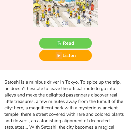
Fable, myth, literature and poetry
Princesses and princes, kings, queens and dragons
Ogres, monsters and witches
Read
Heroines and Heroes
Listen
Ecology, nature, seasons
The animals
Satoshi is a minibus driver in Tokyo. To spice up the trip,
he doesn't hesitate to leave the official route to go into
Travel, epic, investigation, adventure
alleys and make the delighted passengers discover real
little treasures, a few minutes away from the tumult of the
Around the world
city: here, a magnificent park with a mysterious ancient
temple, there a street covered with rare and colored plants
Learning
and flowers, an astonishing alignment of decorated
statuettes... With Satoshi, the city becomes a magical