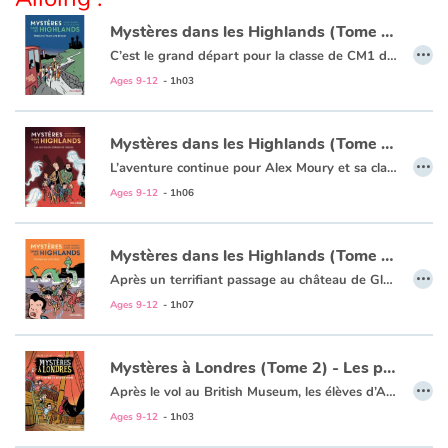
Mystères dans les Highlands (Tome 1) - Premiers frissons en Écosse
…
C’est le grand départ pour la classe de CM1 de Monsieur Moury !
Direction l’Écosse et ses brumeux paysages, son atmosphère chargée de mystères et ses drôles de coutumes !
Ages 9-12
- 1h03
Entre la visite d’un château hanté, la découverte d’une gastronomie quelque peu surprenante et la cavale d’une inquiétante bande de voleurs de bijoux, Amytis, Romain, Hugo et leurs copains ne devraient pas oublier leur voyage de sitôt…
Mystères dans les Highlands (Tome 2) - Les secrets du château de Glamis
…
L’aventure continue pour Alex Moury et sa classe de CM1 !
Après un passage dans la belle cité écossaise d’Édimbourg, Amytis, Romain, Hugo et leurs amis arrivent au mystérieux château de Glamis.
Ages 9-12
- 1h06
Entre les étranges gémissements qui s’échappent des murs et les apparitions de lugubres fantômes, les enfants vont connaître les plus belles frayeurs de leur vie…
Mystères dans les Highlands (Tome 3) - Panique au Loch Ness
…
Après un terrifiant passage au château de Glamis, la classe de Monsieur Moury poursuit son périple et s’enfonce dans les Hautes Terres écossaises. D’inquiétantes créatures, telles que les Bonnets Rouges ou Nessie, s’immiscent dans le voyage, et le mystère s’épaissit autour de cet intrigant vol de bijoux…
Amytis, Romain et Hugo parviendront-ils à résoudre l’enquête ?
Ages 9-12
- 1h07
Mystères à Londres (Tome 2) - Les pirates du Golden Hinde
…
Après le vol au British Museum, les élèves d’Alex Moury sont plus en danger que jamais ! Cambriolage, course-poursuite à travers les musées et les rues de Londres jusque sur le pont d’un navire de pirate... Les enfants parviendront-ils à semer leurs poursuivants ? Et Alex Moury réussira-t-il à démêler le mystère autour du (faux) manuscrit de Shakespeare ?
Ages 9-12
- 1h03