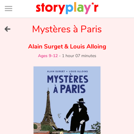
Connexion
Menu
Contenu
Recherche
Bibliothèque
Bas
de
page
Menu
➜
Mystères à Paris
FR
Log in
Alain Surget
&
Louis Alloing
Ages 9-12
-
1 hour 07 minutes
Try for free
Library
Awards
Home
Tales and classics in french