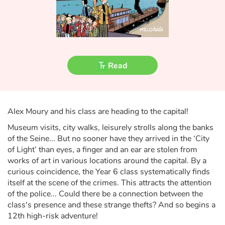
Fable, myth, literature and poetry
Princesses and princes, kings, queens and dragons
Ogres, monsters and witches
Read
Heroines and Heroes
Ecology, nature, seasons
Alex Moury and his class are heading to the capital!
Museum visits, city walks, leisurely strolls along the banks
The animals
of the Seine... But no sooner have they arrived in the ‘City
of Light’ than eyes, a finger and an ear are stolen from
Travel, epic, investigation, adventure
works of art in various locations around the capital. By a
curious coincidence, the Year 6 class systematically finds
Around the world
itself at the scene of the crimes. This attracts the attention
of the police... Could there be a connection between the
Learning
class's presence and these strange thefts? And so begins a
12th high-risk adventure!