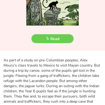
Fable, myth, literature and poetry
Princesses and princes, kings, queens and dragons
Ogres, monsters and witches
Heroines and Heroes
Read
Ecology, nature, seasons
The animals
As part of a study on pre-Columbian peoples, Alex
Moury's class travels to Mexico to visit Mayan country. But
during a trip by canoe, some of the pupils get lost in the
Travel, epic, investigation, adventure
jungle. Fleeing from a gang of traffickers, the children take
refuge with the Lacandon people. But among other
Around the world
dangers, the jaguar lurks. During an outing with the Indian
children, the Year 6 pupils feel as if the jungle is hunting
Learning
them. They flee and, to escape their pursuers, both wild
animals and traffickers, they rush into a deep cave that