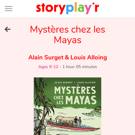
Connexion
Menu
Contenu
Recherche
Bibliothèque
Bas
de
page
Menu
➜
Mystères chez les
FR
Mayas
Log in
Alain Surget
&
Louis Alloing
Try for free
Ages 9-12
-
1 hour 05 minutes
Library
Awards
Home
Tales and classics in french