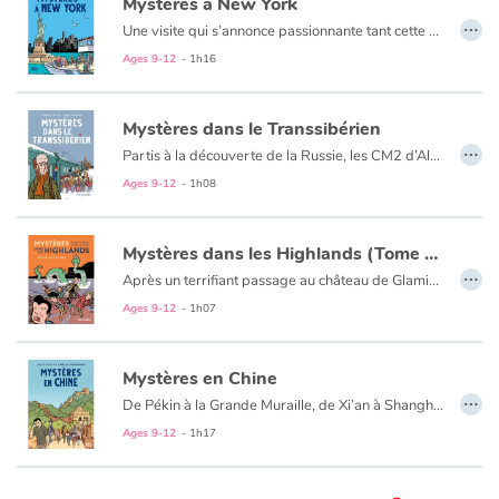
Mystères à New York
…
Une visite qui s’annonce passionnante tant cette grande métropole regorge de sites incontournables : Manhattan, La statue de la Liberté, le pont de Brooklyn, Harlem...
Mais à peine arrivés à l’aéroport de Newark, deux individus se mettent à suivre les élèves, s’intéressant plus particulièrement à Mélanie, l'accompagnatrice, qui disparaît mystérieusement.
Blog
Ages 9-12
- 1h16
Y aurait-il un rapport avec une immigrante du siècle passé et dont la photographie, découverte au Musée de l'Immigration d'Ellis Island, révèle qu'elle est le sosie parfait de Mélanie ? Une 14e aventure à haut-risque signée Alain Surget, spécialiste des récits à grand suspense et auteur à succès chez Flammarion, Nathan, Rageot, Auzou, ABC MELODY et lauréat de nombreux prix littéraires.
Learn french with Storyplay'r
Mystères dans le Transsibérien
…
Partis à la découverte de la Russie, les CM2 d’Alex Moury entament un long voyage jusqu’à Irkoutsk à bord du mythique Transsibérien. Mais lors de leurs différentes étapes pour visiter les monuments et se tremper dans l’histoire du pays et des régions qu’ils traversent, les enfants remarquent qu’un espion s’est attaché à leurs traces. Plus précisément à celles d’Alex Moury. Pour quelle raison ? Le maître cacherait-il un secret ? Est-il en danger ?
French book lists for children
Ages 9-12
- 1h08
Reading for children
Mystères dans les Highlands (Tome 3) - Panique au Loch Ness
…
Activities and workshops
Après un terrifiant passage au château de Glamis, la classe de Monsieur Moury poursuit son périple et s’enfonce dans les Hautes Terres écossaises. D’inquiétantes créatures, telles que les Bonnets Rouges ou Nessie, s’immiscent dans le voyage, et le mystère s’épaissit autour de cet intrigant vol de bijoux…
Amytis, Romain et Hugo parviendront-ils à résoudre l’enquête ?
Ages 9-12
- 1h07
Dyslexia and reading disorders
Mystères en Chine
…
De Pékin à la Grande Muraille, de Xi’an à Shanghai, les enfants découvrent les richesses culturelles de l’Empire du Milieu. Mais au cours de leur périple, Hugo, Amytis et Romain découvrent d’étranges statuettes de tigres qui attirent sur eux l’attention de louches individus. Et c’est parti pour une nouvelle enquête à haut risque signée Alain Surget.
Ages 9-12
- 1h17