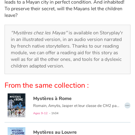
Arts, space, activities
leads to a Mayan city in perfect condition. And inhabited!
To preserve their secret, will the Mayans let the children
leave?
Documentaries
With the family
"Mystères chez les Mayas"
is available on Storyplay'r
in an illustrated version, in an audio version narrated
Daily life and hobbies
by french native storytellers. Thanks to our reading
module, we can offer a reading aid for this story as
well as for all the other ones, and tools for a dyslexic
At school
children adapted version.
Festivals and events
From the same collection :
Love and friendship
Mystères à Rome
…
Social issues
Romain, Amytis, Jasper et leur classe de CM2 participent à un stage archéologique à Rome. Ils font la connaissance d’élèves italiens qui partagent leurs travaux, sous la direction d’un professeur un peu fou. Au cours de leurs fouilles, ils découvrent un tombeau étrusque qui, d’après les indications gravées sur le sarcophage, serait celui d’un dieu malfaisant. Mais n’est-il pas dangereux de réveiller un dieu capable de lancer des foudres sur la ville ? Et qu’est-il arrivé au professeur dont le corps est retrouvé dans le sarcophage de pierre ?
Ages 9-12
- 1h04
Emotions and feelings
Mystères au Louvre
Formats and illustrations