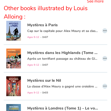
See more
Other books illustrated by Louis
Alloing :
Mystères à Paris
…
Cap sur la capitale pour Alex Moury et sa classe !
Visites de musées, promenades en ville, douces flâneries sur les quais de Seine... Mais à peine arrivés dans la « Ville lumière », des yeux, un doigt et une oreille sont dérobés sur des œuvres d’art dans différents endroits de la capitale. Par une curieuse coïncidence, la classe de CM2 se retrouve systématiquement sur les lieux des délits. De quoi attirer l’attention de la police... Y aurait-il un rapport entre la présence de la classe et ces vols étranges ? Et c’est parti pour une 12e aventure à haut risque !
Ages 9-12
- 1h07
Mystères dans les Highlands (Tome 3) - Panique au Loch Ness
…
Après un terrifiant passage au château de Glamis, la classe de Monsieur Moury poursuit son périple et s’enfonce dans les Hautes Terres écossaises. D’inquiétantes créatures, telles que les Bonnets Rouges ou Nessie, s’immiscent dans le voyage, et le mystère s’épaissit autour de cet intrigant vol de bijoux…
Amytis, Romain et Hugo parviendront-ils à résoudre l’enquête ?
Ages 9-12
- 1h07
Mystères sur le Nil
…
La classe d’Alex Moury a gagné une croisière sur le Nil. Embarqués sur le Sobek qui tient plus du navire pirate que d’un palace flottant, les CM2 descendent le Nil, de Louxor à Assouan, tout en visitant des temples et des tombeaux. Mais le voyage n’est pas sans périls : outre le danger des crocodiles, des pirates suivent l’avancée du bateau et tentent même une attaque. Pour couronner le tout, deux touristes, qui ont rejoint les passagers, se sont fait agresser dans un temple, sous les yeux des élèves. Que recherchent les bandits ? Y aurait-il un secret sur le Sobek ?
Ages 9-12
- 1h03
Mystères à Londres (Tome 1) - Le voleur du British Museum