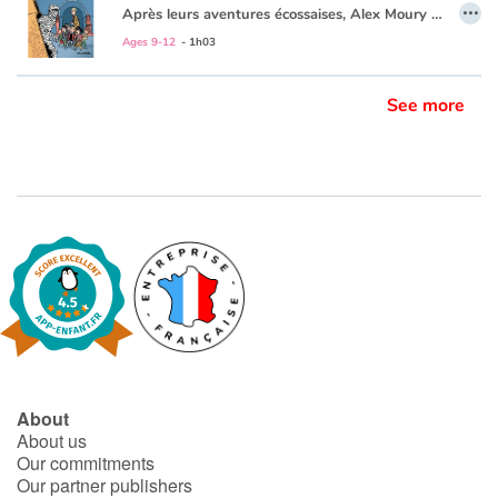
…
Après leurs aventures écossaises, Alex Moury et sa classe de CM2 repartent sur les routes anglaises. Ils vont découvrir Londres, ses parcs , ses musées fascinants et sa diversité culturelle... mais aussi se retrouver au cœur d’une nouvelle intrigue. Tout commence par une mallette tombée par mégarde entre les mains d’Alex Moury, avec à l'intérieur un manuscrit original signé d’un certain William Shakespeare...
Ajoutez à cela quelques momies du British Museum et une bande de malfrats, et voilà un début en fanfare pour cette nouvelle trilogie
Ages 9-12
- 1h03
See more
About
About us
Our commitments
Our partner publishers