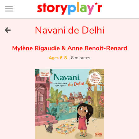
Connexion
Menu
Contenu
Recherche
Bibliothèque
Bas
de
page
Menu
➜
Navani de Delhi
FR
Log in
Mylène Rigaudie
&
Anne Benoit-Renard
Ages 6-8
-
8 minutes
Try for free
Library
Awards
Home
Tales and classics in french