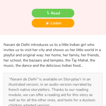
Fable, myth, literature and poetry
Read
Princesses and princes, kings, queens and dragons
Listen
Ogres, monsters and witches
Heroines and Heroes
Navani de Delhi introduces us to a little Indian girl who
Ecology, nature, seasons
invites us to visit her city and shows us her little world in a
playful and original way: her home, her family, her friends,
her school, the bazaars and temples, the Taj-Mahal, the
The animals
music, the dance and the delicious Indian food...
Travel, epic, investigation, adventure
"Navani de Delhi"
is available on Storyplay'r in an
Around the world
illustrated version, in an audio version narrated by
french native storytellers. Thanks to our reading
module, we can offer a reading aid for this story as
Learning
well as for all the other ones, and tools for a dyslexic
children adapted version.