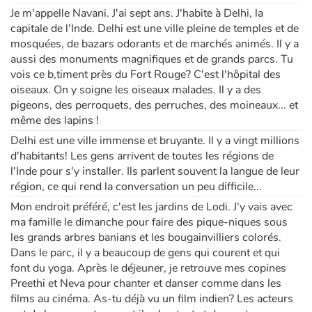
Je m'appelle Navani. J'ai sept ans. J'habite à Delhi, la
capitale de l'Inde. Delhi est une ville pleine de temples et de
Apprendre les langues
mosquées, de bazars odorants et de marchés animés. Il y a
aussi des monuments magnifiques et de grands parcs. Tu
Dyslexie, troubles de la lecture
vois ce b‚timent près du Fort Rouge? C'est l'hôpital des
oiseaux. On y soigne les oiseaux malades. Il y a des
Nos listes de lecture
pigeons, des perroquets, des perruches, des moineaux... et
même des lapins !
Les plus lus
Delhi est une ville immense et bruyante. Il y a vingt millions
d'habitants! Les gens arrivent de toutes les régions de
Coups de coeur
l'Inde pour s'y installer. Ils parlent souvent la langue de leur
région, ce qui rend la conversation un peu difficile...
Mon endroit préféré, c'est les jardins de Lodi. J'y vais avec
ma famille le dimanche pour faire des pique-niques sous
les grands arbres banians et les bougainvilliers colorés.
Dans le parc, il y a beaucoup de gens qui courent et qui
font du yoga. Après le déjeuner, je retrouve mes copines
Preethi et Neva pour chanter et danser comme dans les
films au cinéma. As-tu déjà vu un film indien? Les acteurs