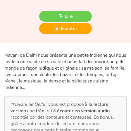
Fable, mythe, littérature et poésie
Lire
Princesses et princes, rois, reines et dragons
Ecouter
Ogres, monstres et sorcières
Héroïnes et héros
Navani de Delhi nous présente une petite Indienne qui nous
Écologie, nature, saisons
invite à une visite de sa ville et nous fait découvrir son petit
monde de façon ludique et originale : sa maison, sa famille,
ses copines, son école, les bazars et les temples, le Taj-
Les animaux
Mahal, la musique, la danse et la délicieuse cuisine
indienne…
Voyage, épopée, enquête, aventure
Autour du monde
"Navani de Delhi"
vous est proposé
à la lecture
version illustrée
, ou
à écouter en version audio
racontée par des conteurs et conteuses. En bonus,
Apprentissage
grâce à notre module de lecture, nous vous
proposons pour cette histoire comme pour