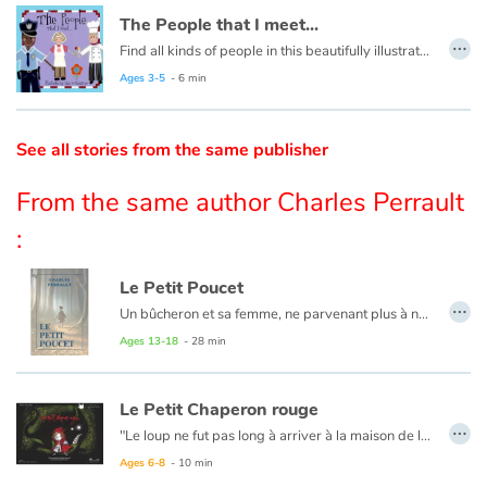
The People that I meet...
…
Catalogue anglais
Find all kinds of people in this beautifully illustrated First Words book by artist Lisa M Gardiner, perfect for your youngest reader discovering the joy of books.
Ages 3-5
- 6 min
Contraste +
See all stories from the same publisher
From the same author Charles Perrault
Help
:
Home
Le Petit Poucet
…
Family
Un bûcheron et sa femme, ne parvenant plus à nourrir leurs sept garçons, se résignent à aller les perdre en forêt. C'est sans compter sur la ruse du benjamin, Petit Poucet, qui les aidera à retrouver leur chemin et à se sauver de l'Ogre !
Ages 13-18
- 28 min
Schools
Le Petit Chaperon rouge
Libraries
…
"Le loup ne fut pas long à arriver à la maison de la mère-grand, il heurte : Toc, toc." Cliquez sur ce livre pour tirer la chevillette et (re)découvrir ce Petit Chaperon rouge à l'univers fantastique mais aussi onirique.
Videos & Tutorials
Ages 6-8
- 10 min