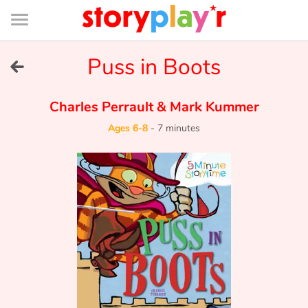
Connexion
Menu
Contenu
Recherche
Bibliothèque
Bas
de
page
Menu
➜
Puss in Boots
FR
Log in
Charles Perrault
&
Mark Kummer
Ages 6-8
-
7 minutes
Try for free
Library
Awards
Home
Tales and classics in french