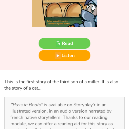
Fable, myth, literature and poetry
Princesses and princes, kings, queens and dragons
Ogres, monsters and witches
Read
Heroines and Heroes
Listen
Ecology, nature, seasons
The animals
This is the first story of the third son of a miller. It is also
Travel, epic, investigation, adventure
the story of a cat...
Around the world
"Puss in Boots"
is available on Storyplay'r in an
illustrated version, in an audio version narrated by
Learning
french native storytellers. Thanks to our reading
module, we can offer a reading aid for this story as