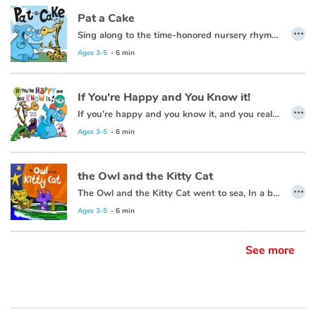
Pat a Cake
…
Sing along to the time-honored nursery rhyme
Pat-a-C
A baking bear takes on the task of making a special cake in this reimagined version of the traditional rhyme. This sturdy board book is designed to withstand lots of love and learning, making it a wonderful addition to baby's first library.
Ages 3-5
- 6 min
Hazel Q. Nursery Rhymes
celebrate children's best-loved read along nursery rhymes and songs. Nursery rhymes are the classic introduction for babies and young children to the idea of storytelling. While delighting in the rhyming words and appealing illustrations featuring animal characters, children are boosting their language development and learning social skills.
If You're Happy and You Know it!
…
If you’re happy and you know it, and you really want to show it…party like an animal in this silly, colorful book!
Ages 3-5
- 6 min
the Owl and the Kitty Cat
…
The Owl and the Kitty Cat went to sea, In a bright green sailing boat.
Ages 3-5
- 6 min
See more