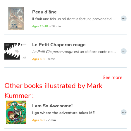
Peau d'âne
…
Blog
Il était une fois un roi dont la fortune provenait d'un âne fabuleux qui donnait de l'or à la place de crottin. Le roi promit à son épouse mourante de ne se remarier qu'avec une femme plus belle est plus sage qu'elle. Or, à ses yeux, seule sa fille était pourvue de toutes ces qualités. Il décida alors de l'épouser...
Ages 13-18
- 36 min
Learn french with Storyplay'r
Le Petit Chaperon rouge
French book lists for children
…
Le Petit Chaperon rouge
est un célèbre conte de Charles Perrault. Il raconte l’histoire d’une petite fille qui doit traverser la forêt pour aller voir sa grand-mère. Mais sur son chemin, elle rencontre un loup très malin... Fabienne Cinquin offre ici le point de vue déstabilisant du loup.
Reading for children
Ages 6-8
- 8 min
Activities and workshops
See more
Other books illustrated by Mark
Dyslexia and reading disorders
Kummer :
I am So Awesome!
…
I go where the adventure takes ME
Ages 6-8
- 7 min