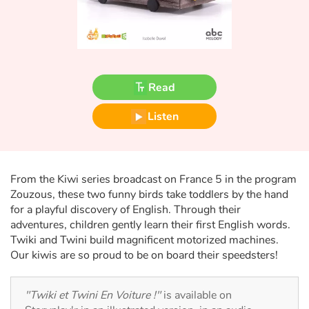
Fable, myth, literature and poetry
Princesses and princes, kings, queens and dragons
Ogres, monsters and witches
Read
Heroines and Heroes
Listen
Ecology, nature, seasons
The animals
From the Kiwi series broadcast on France 5 in the program
Zouzous, these two funny birds take toddlers by the hand
for a playful discovery of English. Through their
Travel, epic, investigation, adventure
adventures, children gently learn their first English words.
Twiki and Twini build magnificent motorized machines.
Around the world
Our kiwis are so proud to be on board their speedsters!
Learning
"Twiki et Twini En Voiture !"
is available on