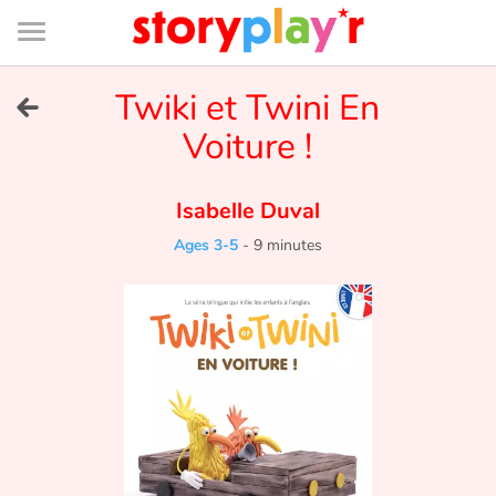
Connexion
Menu
Contenu
Recherche
Bibliothèque
Bas
de
page
Menu
➜
Twiki et Twini En
FR
Voiture !
Log in
Isabelle Duval
Try for free
Ages 3-5
-
9 minutes
Library
Awards
Home
Tales and classics in french