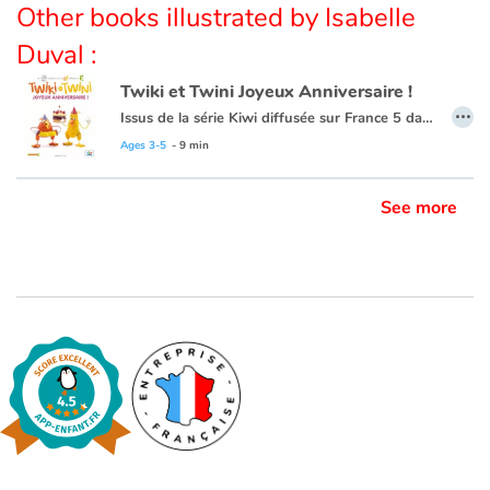
Other books illustrated by Isabelle
Duval :
Blog
Twiki et Twini Joyeux Anniversaire !
…
Learn french with Storyplay'r
Issus de la série Kiwi diffusée sur France 5 dans l’émission Zouzous, ces deux drôles d’oiseaux prennent les tout-petits par la main pour une découverte ludique de l’anglais. Au fil de leurs aventures, l’enfant apprend en douceur ses premiers mots d’anglais. En bonus, la chanson des kiwis et sa version instrumentale.
Ages 3-5
- 9 min
French book lists for children
See more
Reading for children
Activities and workshops
Dyslexia and reading disorders