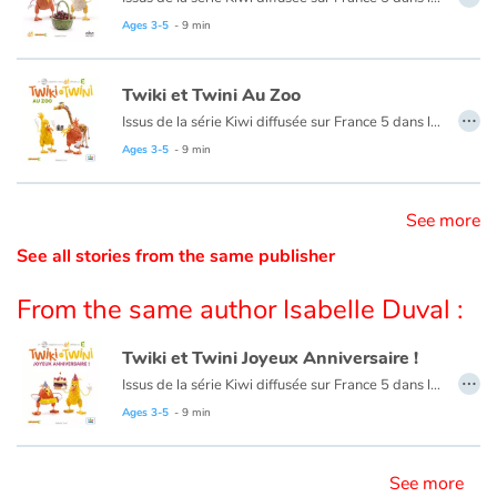
Ages 3-5
- 9 min
Catalogue anglais
Twiki et Twini Au Zoo
…
Issus de la série Kiwi diffusée sur France 5 dans l’émission Zouzous, ces deux drôles d’oiseaux prennent les tout-petits par la main pour une découverte ludique de l’anglais. Au fil de leurs aventures, l’enfant apprend en douceur ses premiers mots d’anglais. Une aventure de Twiki et Twini pour faire ses premiers pas en anglais ! Nos deux funny birds rendent visite aux animaux du zoo qui leur ont réservé quelques surprises…
Contraste +
Ages 3-5
- 9 min
Help
See more
See all stories from the same publisher
Home
From the same author Isabelle Duval :
Family
Twiki et Twini Joyeux Anniversaire !
Schools
…
Issus de la série Kiwi diffusée sur France 5 dans l’émission Zouzous, ces deux drôles d’oiseaux prennent les tout-petits par la main pour une découverte ludique de l’anglais. Au fil de leurs aventures, l’enfant apprend en douceur ses premiers mots d’anglais. En bonus, la chanson des kiwis et sa version instrumentale.
Ages 3-5
- 9 min
Libraries
Videos & Tutorials
See more