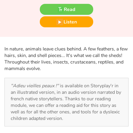
Fable, myth, literature and poetry
Read
Princesses and princes, kings, queens and dragons
Listen
Ogres, monsters and witches
Heroines and Heroes
In nature, animals leave clues behind. A few feathers, a few
hairs, skin, and shell pieces... It's what we call the sheds!
Ecology, nature, seasons
Throughout their lives, insects, crustaceans, reptiles, and
mammals evolve.
The animals
"Adieu vieilles peaux !"
is available on Storyplay'r in
Travel, epic, investigation, adventure
an illustrated version, in an audio version narrated by
french native storytellers. Thanks to our reading
Around the world
module, we can offer a reading aid for this story as
well as for all the other ones, and tools for a dyslexic
children adapted version.
Learning