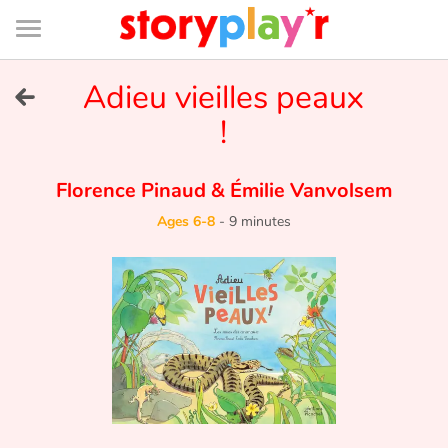
Connexion
Menu
Contenu
Recherche
Bibliothèque
Bas
de
page
Menu
➜
Adieu vieilles peaux
FR
!
Log in
Florence Pinaud
&
Émilie Vanvolsem
Try for free
Ages 6-8
-
9 minutes
Library
Awards
Home
Tales and classics in french