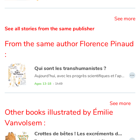
Catalogue anglais
See more
See all stories from the same publisher
Contraste +
From the same author Florence Pinaud
:
Help
Qui sont les transhumanistes ?
Home
…
Aujourd'hui, avec les progrès scientifiques et l’apparition des nouvelles technologies, la médecine prend parfois des allures de science-fiction. En combinant découvertes médicales et innovations de haute technologie, certains rêvent de transformer l'être humain par la science, d'améliorer la condition humaine, de vivre plus longtemps en bonne santé…
Mais tout n'est pas simple. Si les transhumanistes pensent œuvrer pour le bien de l'humanité, d'autres s’interrogent sur le bien-fondé de cette démarche : doit-on changer la nature de l'homme ? À qui profite réellement cette révolution médicale ? Jusqu’où peut-on aller ?
Ages 13-18
- 1h49
Family
Schools
See more
Other books illustrated by Émilie
Libraries
Vanvolsem :
Crottes de bêtes ! Les excréments des animaux
Videos & Tutorials
…