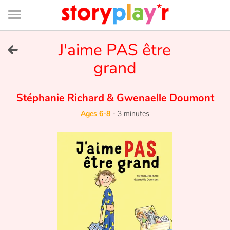
Connexion
Menu
Contenu
Recherche
Bibliothèque
Bas
de
page
Menu
➜
J'aime PAS être
FR
grand
Log in
Stéphanie Richard
&
Gwenaelle Doumont
Try for free
Ages 6-8
-
3 minutes
Library
Awards
Home
Tales and classics in french