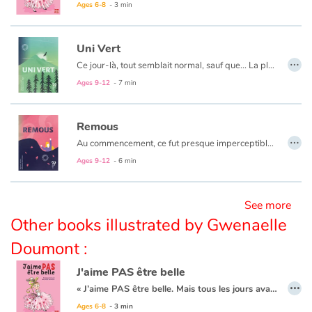
Ages 6-8
- 3 min
Blog
Uni Vert
…
Ce jour-là, tout semblait normal, sauf que... La pluie qui gratouillait les murs était verte, les troncs d’arbres vert perroquet, les boîtes aux lettres vert amande… On tentait de s’habituer. Les chercheurs cherchaient, les hommes politiques politisaient. Bref, ça n’avançait pas beaucoup...
Learn french with Storyplay'r
Ages 9-12
- 7 min
French book lists for children
Remous
…
Reading for children
Au commencement, ce fut presque imperceptible, mais cependant je sentis que quelque chose d’étrange était en marche… l’anse de ma tasse s’était affaissée… sous mes pieds, le sol s’endormait et je le sentais s’assoupir... Le monde devenait mou… Et je m’enfonçais lentement…
Ages 9-12
- 6 min
Activities and workshops
See more
Dyslexia and reading disorders
Other books illustrated by Gwenaelle
Doumont :
J'aime PAS être belle
…
« J’aime PAS être belle. Mais tous les jours avant d’aller à l’école, Maman vérifie si : ma robe est bien repassée, mes cheveux bien coiffés, mes collants bien tirés, mes chaussures bien cirées. »Et, tous les matins, c’est la même cérémonie :« Comme elle est belle ! », me dit-on à longueur de temps. Hors de question de loucher ou de mettre les doigts dans son nez !Le pire, c’est le jour de la photo de classe.
Ages 6-8
- 3 min