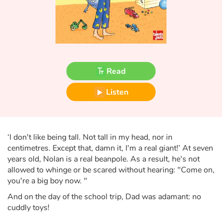
Fable, myth, literature and poetry
Princesses and princes, kings, queens and dragons
Ogres, monsters and witches
Read
Heroines and Heroes
Listen
Ecology, nature, seasons
The animals
‘I don't like being tall. Not tall in my head, nor in
centimetres. Except that, damn it, I'm a real giant!’ At seven
Travel, epic, investigation, adventure
years old, Nolan is a real beanpole. As a result, he's not
allowed to whinge or be scared without hearing: "Come on,
Around the world
you're a big boy now. "
And on the day of the school trip, Dad was adamant: no
Learning
cuddly toys!