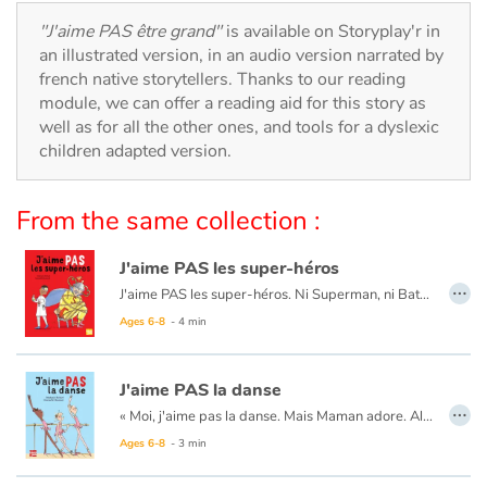
Arts, space, activities
"J'aime PAS être grand"
is available on Storyplay'r in
an illustrated version, in an audio version narrated by
Documentaries
french native storytellers. Thanks to our reading
module, we can offer a reading aid for this story as
With the family
well as for all the other ones, and tools for a dyslexic
children adapted version.
Daily life and hobbies
From the same collection :
At school
J'aime PAS les super-héros
Festivals and events
…
J'aime PAS les super-héros. Ni Superman, ni Batman, ni doberman, ni frangipane, ni Jordan, qui crâne dans la cour de récré ! L'autre jour, il a même déclaré que son père était un super-héros en mission secrète. N'importe quoi !
Love and friendship
Ages 6-8
- 4 min
Social issues
J'aime PAS la danse
…
« Moi, j'aime pas la danse. Mais Maman adore. Alors tous les mercredis, j'enfile mon tutu. Mais j'aime pas les tutus. Ça gratte et c'est rose. »Des cours ennuyeux au grand écart qui fait mal, la narratrice ne nous épargne rien, jusqu'au spectacle de fin d'année où elle part du mauvais côté et fait le pitre pour le plus grand plaisir du public.
Emotions and feelings
Ages 6-8
- 3 min
Formats and illustrations