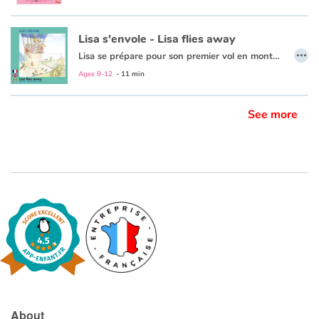
Lisa s'envole - Lisa flies away
…
Lisa se prépare pour son premier vol en montgolfière avec son père. Oscillant entre excitation et peur des trous d’air, Lisa observe la terre vue du ciel et notamment tous les sportifs qui s’adonnent à leurs activités de plein air favorites en ce jour radieux.
Le texte est en français et en anglais.
Ages 9-12
- 11 min
See more
About