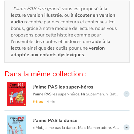
Art, espace, activité
"J'aime PAS être grand"
vous est proposé
à la
lecture version illustrée
, ou
à écouter en version
Documentaires
audio
racontée par des conteurs et conteuses. En
bonus, grâce à notre module de lecture, nous vous
En famille
proposons pour cette histoire comme pour
l’ensemble des contes et histoires une
aide à la
Quotidien et loisirs
lecture
ainsi que des outils pour une
version
adaptée aux enfants dyslexiques
.
À l'école
Dans la même collection :
Fêtes et évènements
J'aime PAS les super-héros
Amour et amitié
…
J'aime PAS les super-héros. Ni Superman, ni Batman, ni doberman, ni frangipane, ni Jordan, qui crâne dans la cour de récré ! L'autre jour, il a même déclaré que son père était un super-héros en mission secrète. N'importe quoi !
6-8 ans
- 4 min
Sujets de société
Émotions et sentiments
J'aime PAS la danse
…
« Moi, j'aime pas la danse. Mais Maman adore. Alors tous les mercredis, j'enfile mon tutu. Mais j'aime pas les tutus. Ça gratte et c'est rose. »Des cours ennuyeux au grand écart qui fait mal, la narratrice ne nous épargne rien, jusqu'au spectacle de fin d'année où elle part du mauvais côté et fait le pitre pour le plus grand plaisir du public.
Formats et illustrations