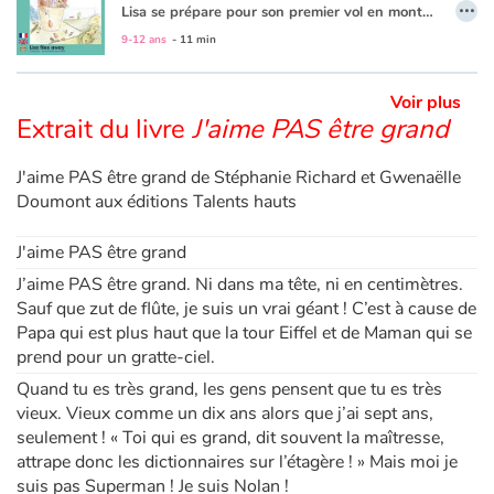
…
Lisa se prépare pour son premier vol en montgolfière avec son père. Oscillant entre excitation et peur des trous d’air, Lisa observe la terre vue du ciel et notamment tous les sportifs qui s’adonnent à leurs activités de plein air favorites en ce jour radieux.
Le texte est en français et en anglais.
9-12 ans
- 11 min
Voir plus
Extrait du livre
J'aime PAS être grand
J'aime PAS être grand de Stéphanie Richard et Gwenaëlle
Doumont aux éditions Talents hauts
J'aime PAS être grand
J’aime PAS être grand. Ni dans ma tête, ni en centimètres.
Sauf que zut de flûte, je suis un vrai géant ! C’est à cause de
Papa qui est plus haut que la tour Eiffel et de Maman qui se
prend pour un gratte-ciel.
Quand tu es très grand, les gens pensent que tu es très
vieux. Vieux comme un dix ans alors que j’ai sept ans,
seulement ! « Toi qui es grand, dit souvent la maîtresse,
attrape donc les dictionnaires sur l’étagère ! » Mais moi je
suis pas Superman ! Je suis Nolan !