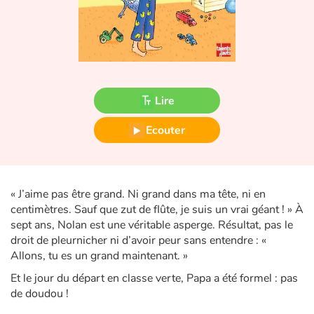
Fable, mythe, littérature et poésie
Princesses et princes, rois, reines et dragons
Ogres, monstres et sorcières
Lire
Héroïnes et héros
Ecouter
Écologie, nature, saisons
Les animaux
« J’aime pas être grand. Ni grand dans ma tête, ni en
centimètres. Sauf que zut de flûte, je suis un vrai géant ! » À
Voyage, épopée, enquête, aventure
sept ans, Nolan est une véritable asperge. Résultat, pas le
droit de pleurnicher ni d’avoir peur sans entendre : «
Autour du monde
Allons, tu es un grand maintenant. »
Et le jour du départ en classe verte, Papa a été formel : pas
Apprentissage
de doudou !