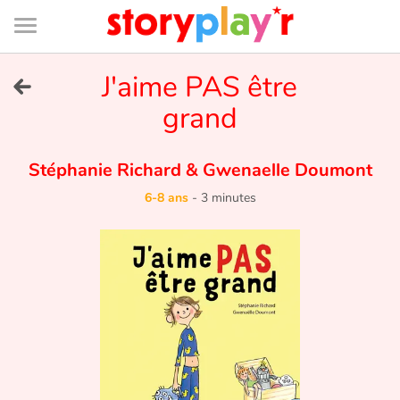
Connexion
Menu
Contenu
Recherche
Bibliothèque
Bas
de
page
Menu
➜
J'aime PAS être
EN
grand
Je me connecte
Stéphanie Richard
&
Gwenaelle Doumont
Tester gratuitement
6-8 ans
-
3 minutes
Bibliothèque
Prix
Accueil
Contes d'ici et d'ailleurs