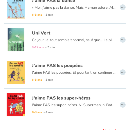
J'aime PAS la danse
…
« Moi, j'aime pas la danse. Mais Maman adore. Alors tous les mercredis, j'enfile mon tutu. Mais j'aime pas les tutus. Ça gratte et c'est rose. »Des cours ennuyeux au grand écart qui fait mal, la narratrice ne nous épargne rien, jusqu'au spectacle de fin d'année où elle part du mauvais côté et fait le pitre pour le plus grand plaisir du public.
6-8 ans
- 3 min
Blog
Actualités
Uni Vert
…
Ce jour-là, tout semblait normal, sauf que... La pluie qui gratouillait les murs était verte, les troncs d’arbres vert perroquet, les boîtes aux lettres vert amande… On tentait de s’habituer. Les chercheurs cherchaient, les hommes politiques politisaient. Bref, ça n’avançait pas beaucoup...
Par thématique
9-12 ans
- 7 min
Rencontres et témoignages
J'aime PAS les poupées
…
Contes d'ici et d'ailleurs
J'aime PAS les poupées. Et pourtant, on continue à m'en offrir ! Pour mes sept ans, ça n'a pas loupé... Mamie Esther m'a offert une grande poupée aux yeux ouverts. Mais cette fois-ci, pas question de me laisser faire !
6-8 ans
- 3 min
Autour de la lecture
J'aime PAS les super-héros
Apprendre à lire
…
J'aime PAS les super-héros. Ni Superman, ni Batman, ni doberman, ni frangipane, ni Jordan, qui crâne dans la cour de récré ! L'autre jour, il a même déclaré que son père était un super-héros en mission secrète. N'importe quoi !
6-8 ans
- 4 min
Livre audio
Activités et ateliers