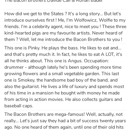
The Bacon Brothers Davide Cali & Ronan Badel
How did we get to the States ? It's a long story... But let's
Apprendre les langues
introduce ourselves first ! Me, I'm Wolfowicz, Wolfie to my
friends. I'm a celebrity agent, nice to meet you ! These three
Dyslexie, troubles de la lecture
kind-hearted pigs are my favourite artists. Never heard of
them ? Well, let me introduce the Bacon Brothers to you !
Nos listes de lecture
This one is Pinky. He plays the bass. He likes to eat and...
and that's pretty much it. In fact, he likes to eat A LOT, it's
Les plus lus
all he thinks about. This one is Angus. Occupation:
drummer - although lately he's been spending more time
Coups de coeur
growing flowers and a small vegetable garden. This last
one is Smokey, the handsome bad boy of the band, and
also the guitarist. He lives a life of luxury and spends most
of his time in a mansion he bought with money he made
from acting in action movies. He also collects guitars and
baseball caps.
The Bacon Brothers are mega-famous! Well, actually, not
really... Let's just say they had a bit of success twenty years
ago. No one heard of them again, until one of their old hits