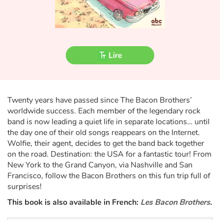
Fable, mythe, littérature et poésie
Princesses et princes, rois, reines et dragons
Ogres, monstres et sorcières
Lire
Héroïnes et héros
Twenty years have passed since The Bacon Brothers’
Écologie, nature, saisons
worldwide success. Each member of the legendary rock
band is now leading a quiet life in separate locations… until
Les animaux
the day one of their old songs reappears on the Internet.
Wolfie, their agent, decides to get the band back together
Voyage, épopée, enquête, aventure
on the road. Destination: the USA for a fantastic tour! From
New York to the Grand Canyon, via Nashville and San
Autour du monde
Francisco, follow the Bacon Brothers on this fun trip full of
surprises!
Apprentissage
This book is also available in French:
Les Bacon Brothers
.