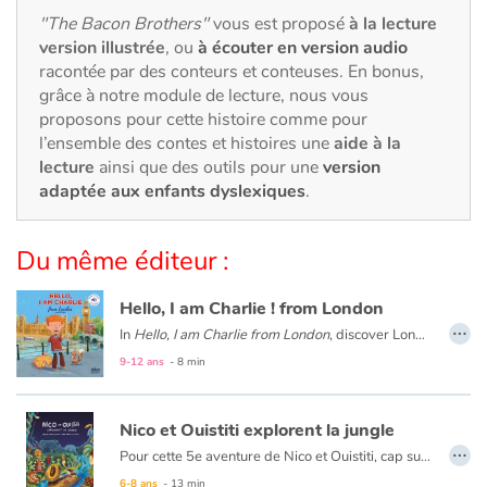
Art, espace, activité
"The Bacon Brothers"
vous est proposé
à la lecture
version illustrée
, ou
à écouter en version audio
Documentaires
racontée par des conteurs et conteuses. En bonus,
grâce à notre module de lecture, nous vous
En famille
proposons pour cette histoire comme pour
l’ensemble des contes et histoires une
aide à la
Quotidien et loisirs
lecture
ainsi que des outils pour une
version
adaptée aux enfants dyslexiques
.
À l'école
Du même éditeur :
Fêtes et évènements
Hello, I am Charlie ! from London
Amour et amitié
…
In
Hello, I am Charlie from London
, discover London with Charlie, an eight-year-old English boy. Meet his family and friends, visit his school and his city with Big Ben, double-decker buses, Buckingham Palace...
9-12 ans
- 8 min
Sujets de société
Émotions et sentiments
Nico et Ouistiti explorent la jungle
…
Pour cette 5e aventure de Nico et Ouistiti, cap sur la jungle ! À bord de leur magnifique barque à tête de lion tout juste terminée, nos deux intrépides explorateurs partent au Pays des Masques où, selon le cousin de Ouistiti, se prépare une grande fête. Mais dès leur arrivée dans la jungle, ils sont emmenés par un groupe d’hommes masqués et présentés au Grand Sorcier qui leur confie une mission, croyant avoir affaire à deux sorciers plus grands que lui : retrouver le Masque qui apporte la Pluie, tout juste volé par une terrible sorcière. Ni une ni deux, Nico et Ouistiti répondent présent même s’ils ont un peu la trouille…mais la grande fête aura bien lieu si toutefois ils rapportent le précieux sésame !
Formats et illustrations
6-8 ans
- 13 min