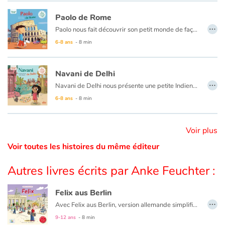
Paolo de Rome
Catalogue anglais
…
Paolo nous fait découvrir son petit monde de façon ludique et originale : sa maison, sa famille, ses copains, son école, le Colisée, le Forum Romain, le café de son père et les glaces à la sortie de l’école…
6-8 ans
- 8 min
Contraste +
Navani de Delhi
…
Navani de Delhi nous présente une petite Indienne qui nous invite à une visite de sa ville et nous fait découvrir son petit monde de façon ludique et originale : sa maison, sa famille, ses copines, son école, les bazars et les temples, le Taj-Mahal, la musique, la danse et la délicieuse cuisine indienne…
Aide
6-8 ans
- 8 min
Accueil
Voir plus
Famille
Voir toutes les histoires du même éditeur
Écoles
Autres livres écrits par Anke Feuchter :
Médiathèques
Felix aus Berlin
…
Avec Felix aus Berlin, version allemande simplifiée de
Felix
Vidéos & Tutoriaux
Ce livre est aussi disponible en français :
Felix de Berlin
.
9-12 ans
- 8 min