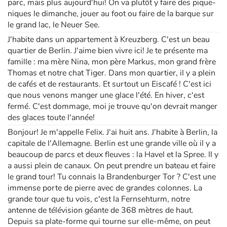
parc, mais plus aujourd'hui! On va plutôt y faire des pique-
niques le dimanche, jouer au foot ou faire de la barque sur
Apprendre les langues
le grand lac, le Neuer See.
J'habite dans un appartement à Kreuzberg. C'est un beau
Dyslexie, troubles de la lecture
quartier de Berlin. J'aime bien vivre ici! Je te présente ma
famille : ma mère Nina, mon père Markus, mon grand frère
Thomas et notre chat Tiger. Dans mon quartier, il y a plein
Nos listes de lecture
de cafés et de restaurants. Et surtout un Eiscafé ! C'est ici
que nous venons manger une glace l'été. En hiver, c'est
Les plus lus
fermé. C'est dommage, moi je trouve qu'on devrait manger
des glaces toute l'année!
Coups de coeur
Bonjour! Je m'appelle Felix. J'ai huit ans. J'habite à Berlin, la
capitale de l'Allemagne. Berlin est une grande ville où il y a
beaucoup de parcs et deux fleuves : la Havel et la Spree. Il y
a aussi plein de canaux. On peut prendre un bateau et faire
le grand tour! Tu connais la Brandenburger Tor ? C'est une
immense porte de pierre avec de grandes colonnes. La
grande tour que tu vois, c'est la Fernsehturm, notre
antenne de télévision géante de 368 mètres de haut.
Depuis sa plate-forme qui tourne sur elle-même, on peut