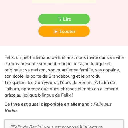
Fable, mythe, littérature et poésie
Princesses et princes, rois, reines et dragons
Lire
Ogres, monstres et sorcières
Ecouter
Héroïnes et héros
Felix, un petit allemand de huit ans, nous invite dans sa ville
Écologie, nature, saisons
et nous présente son petit monde de façon ludique et
originale : sa maison, son quartier sa famille, ses copains,
Les animaux
son école, la porte de Brandebourg et le parc du
Tiergarten, les Currywurst, l’ours de Berlin… À la fin de
Voyage, épopée, enquête, aventure
l’album, apprenez quelques phrases et mots en allemand
grâce au lexique bilingue de Felix !
Autour du monde
Ce livre est aussi disponible en allemand :
Felix aus
Berlin
.
Apprentissage
"Felix de Berlin"
vous est proposé
à la lecture