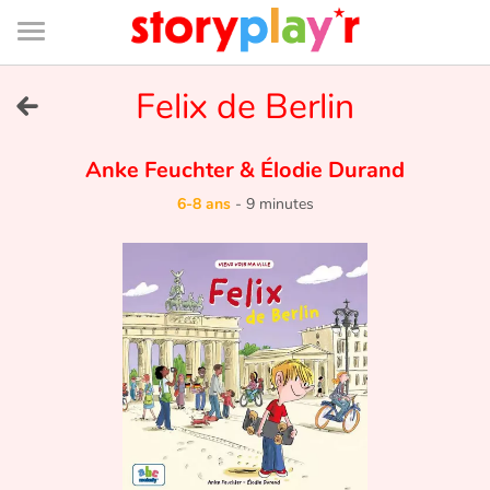
Connexion
Menu
Contenu
Recherche
Bibliothèque
Bas
de
page
Menu
➜
Felix de Berlin
EN
Je me connecte
Anke Feuchter
&
Élodie Durand
6-8 ans
-
9 minutes
Tester gratuitement
Bibliothèque
Prix
Accueil
Contes d'ici et d'ailleurs