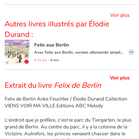
Voir plus
Blog
Autres livres illustrés par Élodie
Actualités
Durand :
Felix aus Berlin
Par thématique
…
Avec Felix aus Berlin, version allemande simplifiée de
Fe
Ce livre est aussi disponible en français :
Felix de Berlin
.
9-12 ans
- 8 min
Rencontres et témoignages
Voir plus
Contes d'ici et d'ailleurs
Extrait du livre
Felix de Berlin
Autour de la lecture
Felix de Berlin Anke Feuchter / Élodie Durand Collection
VIENS VOIR MA VILLE Editions ABC Melody
Apprendre à lire
L'endroit que je préfère, c'est le parc du Tiergarten, le plus
Livre audio
grand de Berlin. Au centre du parc, il y a la colonne de la
Victoire. Autrefois, les princes venaient chasser dans le
Activités et ateliers