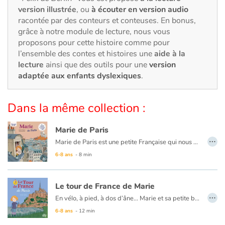
Art, espace, activité
version illustrée
, ou
à écouter en version audio
racontée par des conteurs et conteuses. En bonus,
Documentaires
grâce à notre module de lecture, nous vous
proposons pour cette histoire comme pour
En famille
l’ensemble des contes et histoires une
aide à la
lecture
ainsi que des outils pour une
version
adaptée aux enfants dyslexiques
.
Quotidien et loisirs
À l'école
Dans la même collection :
Fêtes et évènements
Marie de Paris
…
Marie de Paris est une petite Française qui nous entraîne dans une visite de sa ville et nous fait découvrir son petit monde de façon ludique et originale : sa maison, sa famille, ses copines, son école, les bateaux-mouches, Montmartre, le jardin du Luxembourg…
Amour et amitié
Ce livre est aussi disponible en anglais :
Marie from Paris
6-8 ans
- 8 min
Sujets de société
Le tour de France de Marie
…
Émotions et sentiments
En vélo, à pied, à dos d’âne... Marie et sa petite bande nous entraînent dans une visite illustrée des belles régions de France... De l’Alsace à la Provence, en passant par la Camargue, la Bretagne, l’Auvergne... laissons-nous porter par les superbes paysages et goûtons de délicieuses spécialités régionales !
Ce livre est aussi disponible en anglais :
Marie visits France
6-8 ans
- 12 min
Formats et illustrations