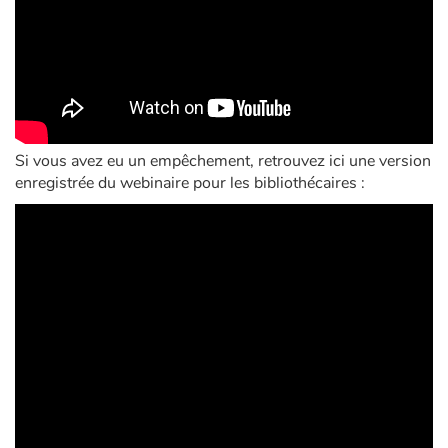
Blog
Actualités
Par thématique
Si vous avez eu un empêchement, retrouvez ici une version
enregistrée du webinaire pour les bibliothécaires :
Rencontres et témoignages
Contes d'ici et d'ailleurs
Autour de la lecture
Apprendre à lire
Livre audio
Activités et ateliers