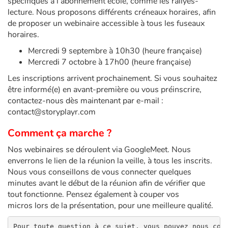
spécifiques à l’abonnement école, comme les rallyes-
Art, espace, activité
lecture. Nous proposons différents créneaux horaires, afin
de proposer un webinaire accessible à tous les fuseaux
Documentaires
horaires.
Mercredi 9 septembre à 10h30 (heure française)
En famille
Mercredi 7 octobre à 17h00 (heure française)
Quotidien et loisirs
Les inscriptions arrivent prochainement. Si vous souhaitez
être informé(e) en avant-première ou vous préinscrire,
contactez-nous dès maintenant par e-mail :
À l'école
contact@storyplayr.com
Fêtes et évènements
Comment ça marche ?
Nos webinaires se déroulent via GoogleMeet. Nous
Amour et amitié
enverrons le lien de la réunion la veille, à tous les inscrits.
Nous vous conseillons de vous connecter quelques
Sujets de société
minutes avant le début de la réunion afin de vérifier que
tout fonctionne. Pensez également à couper vos
Émotions et sentiments
micros lors de la présentation, pour une meilleure qualité.
Formats et illustrations
Pour toute question à ce sujet, vous pouvez nous con