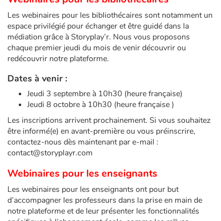
Fable, mythe, littérature et poésie
Les webinaires pour les bibliothécaires sont notamment un
espace privilégié pour échanger et être guidé dans la
Princesses et princes, rois, reines et dragons
médiation grâce à Storyplay’r. Nous vous proposons
chaque premier jeudi du mois de venir découvrir ou
Ogres, monstres et sorcières
redécouvrir notre plateforme.
Héroïnes et héros
Dates à venir :
Jeudi 3 septembre à 10h30 (heure française)
Écologie, nature, saisons
Jeudi 8 octobre à 10h30 (heure française )
Les inscriptions arrivent prochainement. Si vous souhaitez
Les animaux
être informé(e) en avant-première ou vous préinscrire,
contactez-nous dès maintenant par e-mail :
Voyage, épopée, enquête, aventure
contact@storyplayr.com
Webinaires pour les enseignants
Autour du monde
Les webinaires pour les enseignants ont pour but
Apprentissage
d’accompagner les professeurs dans la prise en main de
notre plateforme et de leur présenter les fonctionnalités