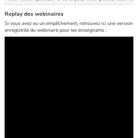
Replay des webinaires
Catalogue anglais
Si vous avez eu un empêchement, retrouvez ici une version
enregistrée du webinaire pour les enseignants :
Contraste +
Aide
Accueil
Famille
Écoles
Médiathèques
Vidéos & Tutoriaux