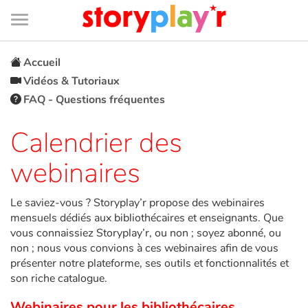
Connexion
Menu
Contenu
Recherche
Bibliothèque
Bas
de
page
Menu
➜
EN
Accueil
Vidéos & Tutoriaux
Je me connecte
FAQ - Questions fréquentes
Tester gratuitement
Calendrier des
webinaires
Bibliothèque
Le saviez-vous ? Storyplay’r propose des webinaires
Prix
mensuels dédiés aux bibliothécaires et enseignants. Que
vous connaissiez Storyplay’r, ou non ; soyez abonné, ou
Accueil
non ; nous vous convions à ces webinaires afin de vous
présenter notre plateforme, ses outils et fonctionnalités et
son riche catalogue.
Contes d'ici et d'ailleurs
Webinaires pour les bibliothécaires