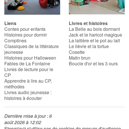
l’anglais aux
nécessite
développe la
petits ?
une
compréhension
En savoir plus
approche
orale, le
sur le Lycée
artistique
Liens
Livres et histoires
vocabulaire, la
Français de
Contes pour enfants
La Belle au bois dormant
différente
concentration,
Histoires pour dormir
Jack et le haricot magique
San Francisco
pour
la prosodie de
Comptines
La laitière et le pot au lait
acquérir
la langue ainsi
Classiques de la littérature
Le lièvre et la tortue
une
que les
jeunesse
Cosette
forme
structures des
Histoires pour Halloween
Matin brun
unique.
récits.
Fables de La Fontaine
Boucle d'or et les 3 ours
Livres de lecture pour le
Que
CP
pensez-
Apprendre à lire au CP,
vous
méthodes
de Storyplay’r ?
Livres audio jeunesse :
histoires à écouter
J’ai
été
conquise
par la
Dernière mise à jour : 6
découverte
de Stor
août 2026 à 12:02
très
Storyplay'r n'utilise pas de cookies de mesure d'audience