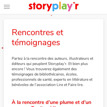
Menu
Je me connecte
Rencontres et
témoignages
Tester gratuitement
Bibliothèque
Partez à la rencontre des auteurs, illustrateurs et
éditeurs qui peuplent Storyplay’r. Et bien plus
encore ! Vous trouverez également des
Prix
témoignages de bibliothécaires, écoles,
professionnels de santé, experts en littérature et
Accueil
bénévoles de l’association Lire et Faire lire.
Contes d'ici et d'ailleurs
À la rencontre d’une plume et d’un
Fable, mythe, littérature et poésie