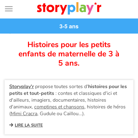
Connexion
Menu
Contenu
Recherche
Bibliothèque
Bas
de
page
Menu
3-5 ans
➜
EN
Je me connecte
Histoires pour les petits
enfants de maternelle de 3 à
Tester gratuitement
5 ans.
Bibliothèque
Storyplay'r
propose toutes sortes d'
histoires pour les
petits et tout-petits
: contes et classiques d'ici et
Prix
d'ailleurs, imagiers, documentaires, histoires
d'animaux,
comptines et chansons
, histoires de héros
Accueil
(
Mimi Cracra
, Gudule ou Caillou...).
LIRE LA SUITE
Contes d'ici et d'ailleurs