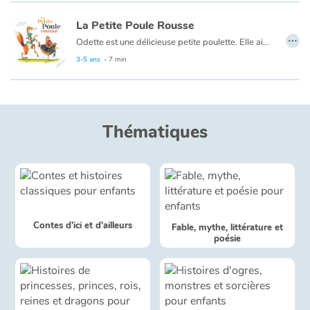
Art, espace, activité
La Petite Poule Rousse
…
Documentaires
Odette est une délicieuse petite poulette. Elle aime la couture et les cancans, alors elle coud et elle caquette.
Tapi dans un bosquet fleuri, un coquin l’épie. Le renard aimerait la croquer. Alors il guette. Il guette la poulette bien replète et attend
3-5 ans
- 7 min
En famille
l’instant propice pour l’attraper…
Quotidien et loisirs
Thématiques
À l'école
Fêtes et évènements
Amour et amitié
Contes d'ici et d'ailleurs
Fable, mythe, littérature et
Sujets de société
poésie
Émotions et sentiments
Formats et illustrations