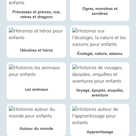
Ogres, monstres et
Princesses et princes, rois,
Catalogue anglais
sorcières
reines et dragons
Contraste +
Héroïnes et héros
Écologie, nature, saisons
Aide
Accueil
Famille
Les animaux
Voyage, épopée, enquête,
aventure
Écoles
Médiathèques
Autour du monde
Vidéos & Tutoriaux
Apprentissage