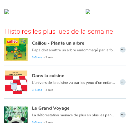
Fable, mythe, littérature et poésie
Princesses et princes, rois, reines et dragons
Histoires les plus lues de la semaine
Ogres, monstres et sorcières
Caillou - Plante un arbre
Héroïnes et héros
…
Papa doit abattre un arbre endommagé par la foudre. À la jardinerie, Caillou aide papa à choisir un nouvel arbre. Il découvrira que les arbres sont très importants pour la planète... et pour les oiseaux !
3-5 ans
- 7 min
Écologie, nature, saisons
Les animaux
Dans la cuisine
…
L’univers de la cuisine vu par les yeux d’un enfant pour jouer sur le principe des contraires.
Voyage, épopée, enquête, aventure
3-5 ans
- 4 min
Autour du monde
Le Grand Voyage
…
La déforestation menace de plus en plus les pandas. Ils doivent fuir de plus en plus haut dans la montagne, les naissances se font rares. Mais certaines rencontres offrent l’espoir…
Apprentissage
3-5 ans
- 7 min