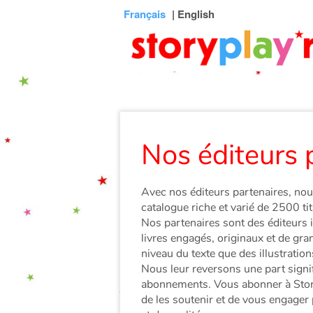
Connexion
Menu
Contenu
Recherche
Bibliothèque
Bas
Français
| English
de
page
Nos éditeurs 
Avec nos éditeurs partenaires, no
catalogue riche et varié de 2500 titr
Nos partenaires sont des éditeurs
livres engagés, originaux et de gra
niveau du texte que des illustration
Nous leur reversons une part signi
abonnements. Vous abonner à Story
de les soutenir et de vous engager