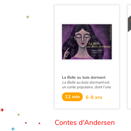
La Belle au bois dormant
La Belle au bois dormant
est
un conte populaire, dont l’une
des versions les plus célèbres
12 min
est celle des frères Grimm,
6-8 ans
publiée en 1812.
La Belle au bois
dormant :
Contes d'Andersen
résumé d’une