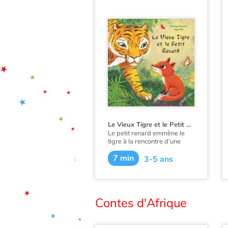
Le Vieux Tigre et le Petit Renard
Le petit renard emmène le
tigre à la rencontre d’une
biche et de son faon, de trois
7 min
bébés pandas puis de quatre
3-5 ans
singes agiles. Derrière le
renard qui avance d’un pas
sûr, les animaux aperçoivent
le gros tigre… Tous détalent
sans délai.
Contes d'Afrique