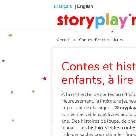
Connexion
Menu
Contenu
Recherche
Bibliothèque
Bas
Français
| English
de
page
Accueil
> Contes d'ici et d'ailleurs
Contes et his
enfants, à lire
À la recherche de contes ou d’histo
Heureusement, la littérature jeun
important de classiques.
Storyplay
contes merveilleux et livres audio 
ans. Des
histoires de loups
, de che
magie... Les
histoires et les conte
indispensables pour stimuler l’imag