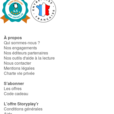
Art, espace, activité
Documentaires
En famille
À propos
Quotidien et loisirs
Qui sommes-nous ?
Nos engagements
À l'école
Nos éditeurs partenaires
Nos outils d'aide à la lecture
Nous contacter
Fêtes et évènements
Mentions légales
Charte vie privée
Amour et amitié
S'abonner
Sujets de société
Les offres
Code cadeau
Émotions et sentiments
L'offre Storyplay'r
Conditions générales
Formats et illustrations
Aide