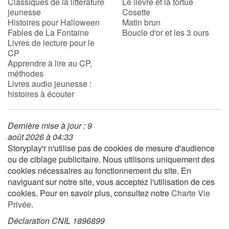
Classiques de la littérature
Le lièvre et la tortue
jeunesse
Cosette
Histoires pour Halloween
Matin brun
Apprendre les langues
Fables de La Fontaine
Boucle d'or et les 3 ours
Livres de lecture pour le
Dyslexie, troubles de la lecture
CP
Apprendre à lire au CP,
méthodes
Nos listes de lecture
Livres audio jeunesse :
histoires à écouter
Les plus lus
Coups de coeur
Dernière mise à jour : 9
août 2026 à 04:33
Storyplay'r n'utilise pas de cookies de mesure d'audience
ou de ciblage publicitaire. Nous utilisons uniquement des
cookies nécessaires au fonctionnement du site. En
naviguant sur notre site, vous acceptez l'utilisation de ces
cookies. Pour en savoir plus, consultez notre
Charte Vie
Privée
.
Déclaration CNIL 1896899