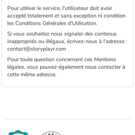
Fable, mythe, littérature et poésie
Pour utiliser le service, l'utilisateur doit avoir
accepté totalement et sans exception ni condition
Princesses et princes, rois, reines et dragons
les Conditions Générales d'Utilisation.
Ogres, monstres et sorcières
Si vous souhaitez nous signaler des contenus
inappropriés ou illégaux, écrivez-nous à l'adresse :
Héroïnes et héros
contact@storyplayr.com
Pour toute question concernant ces Mentions
Écologie, nature, saisons
légales, vous pouvez également nous contacter à
cette même adresse.
Les animaux
Voyage, épopée, enquête, aventure
Autour du monde
Apprentissage