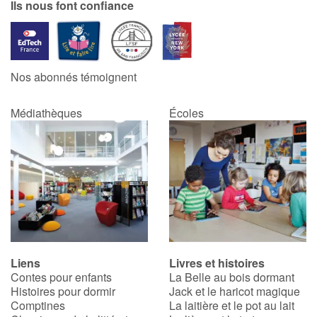
Ils nous font confiance
Blog
Actualités
Nos abonnés témoignent
Par thématique
Médiathèques
Écoles
Rencontres et témoignages
Contes d'ici et d'ailleurs
Autour de la lecture
Apprendre à lire
Liens
Livres et histoires
Contes pour enfants
La Belle au bois dormant
Livre audio
Histoires pour dormir
Jack et le haricot magique
Comptines
La laitière et le pot au lait
Activités et ateliers