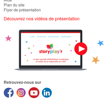
Plan du site
Flyer de présentation
Catalogue anglais
Découvrez nos vidéos de présentation
Contraste +
Aide
Accueil
Famille
Écoles
Retrouvez-nous sur
Médiathèques
Vidéos & Tutoriaux