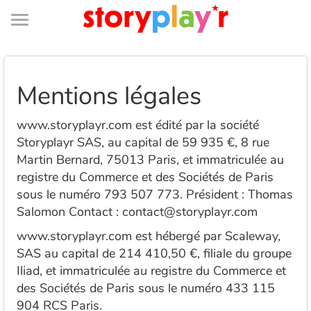
Connexion
Menu
Contenu
Recherche
Bibliothèque
Bas
de
page
Menu
➜
EN
Mentions légales
Je me connecte
www.storyplayr.com est édité par la société
Tester gratuitement
Storyplayr SAS, au capital de 59 935 €, 8 rue
Martin Bernard, 75013 Paris, et immatriculée au
Bibliothèque
registre du Commerce et des Sociétés de Paris
sous le numéro 793 507 773. Président : Thomas
Salomon Contact : contact@storyplayr.com
Prix
www.storyplayr.com est hébergé par Scaleway,
Accueil
SAS au capital de 214 410,50 €, filiale du groupe
Iliad, et immatriculée au registre du Commerce et
Contes d'ici et d'ailleurs
des Sociétés de Paris sous le numéro 433 115
904 RCS Paris.