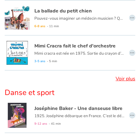
La ballade du petit chien
…
Pouvez-vous imaginer un médecin musicien ? Quelques notes de musiques, finie la grippe ! Quelques accords au piano, envolé le mal de dos ! Et pour les cas les plus graves, le violon fait son ouvrage. Un rêve, une utopie ? Non, voici le Docteur Bellenote, et son chien Ré-Mi, qui soignent tous vos soucis.
6-8 ans
- 11 min
Mimi Cracra fait le chef d'orchestre
…
Mimi cracra est née en 1975. Sortie du crayon d’Agnès Rosenstiehl pour le magazine “Pomme d’api”, cette petite fille aux joues roses et cheveux bruns à laquelle il est facile de s’identifier nous entraîne avec humour dans ses aventures quotidiennes.
3-5 ans
- 5 min
Voir plus
Danse et sport
Joséphine Baker - Une danseuse libre
…
1925. Joséphine débarque en France. C’est le début d’une incroyable aventure.
Dans un tourbillon de gaieté et d’énergie, la petite fille des misérables faubourgs de Saint-Louis, Missouri, deviendra une immense vedette mais aussi une femme engagée, prête à se battre pour défendre ses valeurs.
9-12 ans
- 41 min