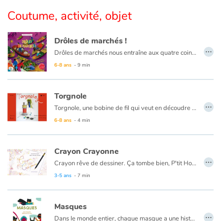
Coutume, activité, objet
Catalogue anglais
Drôles de marchés !
…
Drôles de marchés nous entraîne aux quatre coins du monde à la découverte de marchés singuliers et colorés, des Antilles au Guatemala en passant par l’Inde et le Mali. Un album original et plein de saveurs qui invite les enfants à découvrir les aliments et les coutumes de différents pays. Pour chaque marché illustré, une recette exotique facile à réaliser !
Contraste +
6-8 ans
- 9 min
Aide
Torgnole
…
Torgnole, une bobine de fil qui veut en découdre avec la terre entière, part à la recherche du bonheur. De boîte à couture en boîte à musique trouvera-t-il la clé de son épanouissement ? Petits et grands, n'hésitez pas à suivre le fil de cette aventure !
Accueil
6-8 ans
- 4 min
Famille
Crayon Crayonne
…
Écoles
Crayon rêve de dessiner. Ça tombe bien, P'tit Homme rêve d'être vu ! Alors Crayon crayonne et voilà que P'tit Homme apparaît sur le papier. Une histoire haute en couleur est née !
3-5 ans
- 7 min
Médiathèques
Masques
Vidéos & Tutoriaux
…
Dans le monde entier, chaque masque a une histoire particulière. Utilisés pour se mettre en valeur ou se cacher, pour s’amuser ou sauver la planète, les masques ont de tout temps attiré petits et grands.