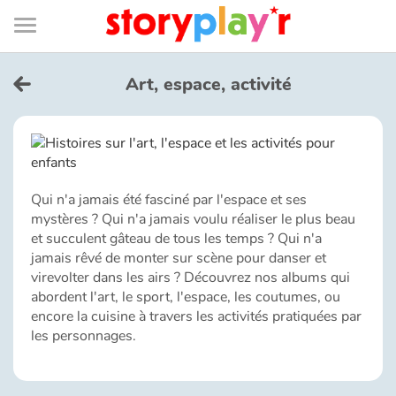
Connexion
Menu
Contenu
Recherche
Bibliothèque
Bas
de
page
Menu
➜
EN
Art, espace, activité
Je me connecte
Tester gratuitement
Qui n'a jamais été fasciné par l'espace et ses
Bibliothèque
mystères ? Qui n'a jamais voulu réaliser le plus beau
et succulent gâteau de tous les temps ? Qui n'a
jamais rêvé de monter sur scène pour danser et
Prix
virevolter dans les airs ? Découvrez nos albums qui
abordent l'art, le sport, l'espace, les coutumes, ou
encore la cuisine à travers les activités pratiquées par
Accueil
les personnages.
Contes d'ici et d'ailleurs