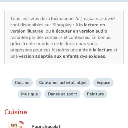
Fable, mythe, littérature et poésie
Princesses et princes, rois, reines et dragons
Tous les livres de la thématique
Art, espace, activité
sont disponibles sur Storyplay’r
à la lecture en
Ogres, monstres et sorcières
version illustrée
, ou
à écouter en version audio
racontée par des conteurs et conteuses. En bonus,
grâce à notre module de lecture, nous vous
Héroïnes et héros
proposons pour ces histoires une
aide à la lecture
et
une
version adaptée aux enfants dyslexiques
.
Écologie, nature, saisons
Les animaux
Cuisine
Coutume, activité, objet
Espace
Voyage, épopée, enquête, aventure
Musique
Danse et sport
Peinture
Autour du monde
Cuisine
Apprentissage
Papi chocolat