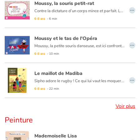
Moussy, la souris petit-rat
…
Contre la dictature d’un corps mince et parfait. La souris Moussy, à la silhouette replète, est à l’Opéra pour passer le concours de petit rat. Les sœurs Fluettes, des souris mal intentionnées à la taille ultrafine, lui font remarquer qu’il sera difficile de réussir le concours sans perdre du poids. Moussy, influencée, déstabilisée, va se mettre au régime jusqu’à ne plus manger et perdre toutes ses forces. Heureusement la VSS, la Vieille Souris Sage, veille sur Moussy...
6-8 ans
- 6 min
Moussy et le tas de l'Opéra
…
Moussy, la petite souris danseuse, est ici confrontée à la dictature des marques et de la mode du « jetable ». Elle n’a pas les moyens de faire comme ses camarades qui s’adonnent au shopping effréné. Alors comment faire pour être coquette, sans dépenser un centime ? Sa pugnacité et les conseils de la VSS, la Vieille Souris Sage, vont lui permettre de trouver LA solution. Encore une fois, elle triomphera tout en amenant ses camarades à changer leurs comportements vestimentaires.
6-8 ans
- 10 min
Le maillot de Madiba
…
Sipho adore le rugby ! Ce qui lui vaut les moqueries de ses frères et voisins dans le township de Soweto. Le rugby c'est le sport des Blancs et tous soutiennent l'équipe de football des Bafana Bafana. Mais cette année, c'est l'Afrique du Sud qui organise la Coupe du monde de rugby et les Springboks compte désormais Chester Wiliams, un rugbyman noir qui va déchaîner les passions.
À l’aide de textes courts et de grandes illustrations colorées, cet album retrace simplement cet événement marquant de l’histoire. À la fin, quelques pages explicatives en apprennent plus au lecteur sur l’apartheid, la vie de Nelson Mandela mais aussi les inégalités qui perdurent dans ce pays.
6-8 ans
- 22 min
Voir plus
Peinture
Mademoiselle Lisa