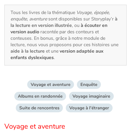
Fable, mythe, littérature et poésie
Tous les livres de la thématique
Voyage, épopée,
Princesses et princes, rois, reines et dragons
enquête, aventure
sont disponibles sur Storyplay’r
à
la lecture en version illustrée
, ou
à écouter en
Ogres, monstres et sorcières
version audio
racontée par des conteurs et
conteuses. En bonus, grâce à notre module de
lecture, nous vous proposons pour ces histoires une
Héroïnes et héros
aide à la lecture
et une
version adaptée aux
enfants dyslexiques
.
Écologie, nature, saisons
Les animaux
Voyage et aventure
Enquête
Voyage, épopée, enquête, aventure
Albums en randonnée
Voyage imaginaire
Autour du monde
Suite de rencontres
Voyage à l'étranger
Apprentissage
Voyage et aventure