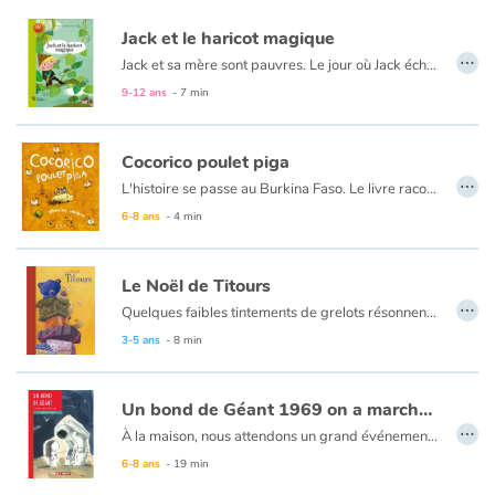
Art, espace, activité
Jack et le haricot magique
…
Documentaires
Jack et sa mère sont pauvres. Le jour où Jack échange leur chèvre contre six graines de haricots, sa mère se fâche. Mais les graines sont en réalité magiques ! En une seule nuit, elles poussent et forment une immense échelle de verdure, semblable à un haricot géant. Jack grimpe jusqu'à son sommet et, au-delà des nuages, pénètre dans la demeure inquiétante d'un
9-12 ans
- 7 min
En famille
Cocorico poulet piga
Quotidien et loisirs
…
L'histoire se passe au Burkina Faso. Le livre raconte les tribulations du poulet Piga que l’on emmène au grand marché de Ouagadougou. Un voyage à travers les pistes colorées et poussiéreuses dans un bus bondé. Découverte de la ville, de ses nombreuses échoppes et de son trafic intense. Arrivé sur le grand marché, Piga comprend qu’il va être vendu, on découvre alors le troc, le marchandage, tous les échanges qui permettent d'être tour à tour vendeur ou acheteur pour subvenir à ses besoins. Piga qui n’a aucune envie de finir en ragoût, réussira à s'échapper de la ville. L’histoire du Poulet Piga est née des notes et croquis emmagasinés lors de plusieurs voyages de l’auteur au Burkina Faso.
6-8 ans
- 4 min
À l'école
Fêtes et évènements
Le Noël de Titours
…
Quelques faibles tintements de grelots résonnent encore au loin, puis le silence envahit la pièce... Quenotte découvre alors un ours en peluche qui ne veut pas être un jouet et qui exige sa maman! Notre courageuse souris décide d'accompagner l'ourson pour la retrouver : une grande aventure les attend! Vous ne regarderez plus jamais les étoiles de la même façon...
Amour et amitié
3-5 ans
- 8 min
Sujets de société
Un bond de Géant 1969 on a marché sur la lune
…
Émotions et sentiments
À la maison, nous attendons un grand événement. Le plus grand de ma vie. Alors, impatiente, j’attends. À l’hôpital, dans la rue, tout le monde attend aussi un grand événement, le visage collé à un écran de télévision. Un homme va marcher sur la Lune. Mais à cette même petite seconde-là, toi aussi tu es arrivé. Là, à travers le hublot de ta chambre, enfin je te vois.
Le rapprochement d’une naissance et d’un événement planétaire, en utilisant des mots communs aux deux, est une idée séduisante pour dire l’importance et le bouleversement que sont ces aventures humaines.
6-8 ans
- 19 min
Formats et illustrations