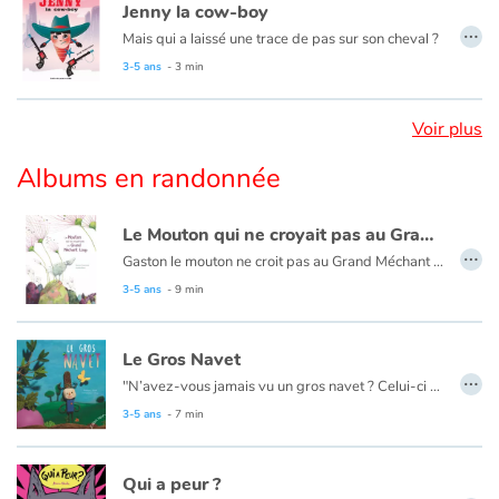
Jenny la cow-boy
…
Mais qui a laissé une trace de pas sur son cheval ?
Blog
3-5 ans
- 3 min
Actualités
Voir plus
Par thématique
Albums en randonnée
Rencontres et témoignages
Le Mouton qui ne croyait pas au Grand Méchant Loup
…
Gaston le mouton ne croit pas au Grand Méchant Loup. N'a-t-il pas écouté les terribles histoires qu'on lui a racontées ? Non, il les connaît très bien mais il n'y croit pas. Après tout, les dragons n'existent pas et pourtant, on raconte des histoires de dragons. C'est décidé, Gaston partira dans les bois pour voir si le loup y est ou s'il n'y est pas.
Contes d'ici et d'ailleurs
3-5 ans
- 9 min
Autour de la lecture
Le Gros Navet
…
"N’avez-vous jamais vu un gros navet ? Celui-ci était aussi gros qu’un popotin d’hippopotame.
Apprendre à lire
— Quelle bonne soupe nous allons faire ! dit l’heureux propriétaire.
3-5 ans
- 7 min
Livre audio
Mais quand il voulut l’arracher, le navet ne céda pas. Le jardinier alla chercher sa femme pour l’aider à tirer…"
Qui a peur ?
Activités et ateliers