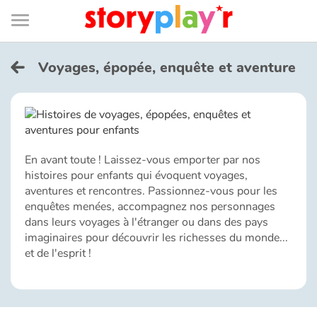
Connexion
Menu
Contenu
Recherche
Bibliothèque
Bas
de
page
Menu
➜
EN
Voyages, épopée, enquête et aventure
Je me connecte
Tester gratuitement
En avant toute ! Laissez-vous emporter par nos
Bibliothèque
histoires pour enfants qui évoquent voyages,
aventures et rencontres. Passionnez-vous pour les
enquêtes menées, accompagnez nos personnages
Prix
dans leurs voyages à l'étranger ou dans des pays
imaginaires pour découvrir les richesses du monde...
et de l'esprit !
Accueil
Contes d'ici et d'ailleurs