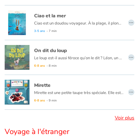
Ciao et la mer
…
Ciao est un doudou voyageur. À la plage, il plonge dans l’eau salée et découvre le monde fascinant de la mer. Sous l’eau, il rencontre des amis aux grandes dents, des géants, des minus et même des lumières bien étranges.
3-5 ans
- 7 min
On dit du loup
…
Le loup est-il aussi féroce qu’on le dit ? Léon, un petit lapin, veut absolument le savoir. Il se lance donc à la recherche de la bête. En chemin, les animaux de la forêt essayeront, à tour de rôle, de l’arrêter. Le danger est trop grand ! Mais rien n’y fait. Léon poursuit sa route jusqu’à enfin rencontrer le loup. À la fin, qui sera la victime ? Les lapins ne sont pas tous aussi gentils et mignons qu’on le croit…
Ce livre plaira à un public d’âges variés, notamment grâce au récit de Géraldine Collet qui invite à la réflexion, et au style à la fois grinçant et attachant de Célia Marquis, dont c’est ici le premier album jeunesse.
6-8 ans
- 8 min
Mirette
…
Mirette est une petite taupe très spéciale. Elle est née avec des yeux qui voient ! Et elle veut voir plein de choses. Alors elle part en voyage, chargée d'un bon gâteau au fromage.
6-8 ans
- 9 min
Voir plus
Voyage à l'étranger