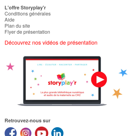
L'offre Storyplay'r
Conditions générales
Catalogue anglais
Aide
Plan du site
Flyer de présentation
Contraste +
Découvrez nos vidéos de présentation
Aide
Accueil
Famille
Écoles
Médiathèques
Retrouvez-nous sur
Vidéos & Tutoriaux