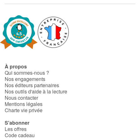
Art, espace, activité
Documentaires
En famille
Quotidien et loisirs
À l'école
À propos
Qui sommes-nous ?
Fêtes et évènements
Nos engagements
Nos éditeurs partenaires
Nos outils d'aide à la lecture
Amour et amitié
Nous contacter
Mentions légales
Sujets de société
Charte vie privée
S'abonner
Émotions et sentiments
Les offres
Code cadeau
Formats et illustrations