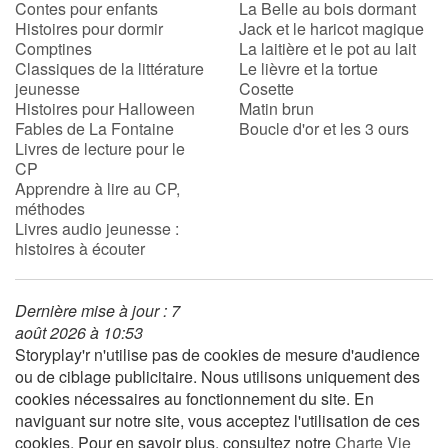
Contes pour enfants
La Belle au bois dormant
Histoires pour dormir
Jack et le haricot magique
Comptines
La laitière et le pot au lait
Apprendre les langues
Classiques de la littérature
Le lièvre et la tortue
jeunesse
Cosette
Dyslexie, troubles de la lecture
Histoires pour Halloween
Matin brun
Fables de La Fontaine
Boucle d'or et les 3 ours
Nos listes de lecture
Livres de lecture pour le
CP
Apprendre à lire au CP,
Les plus lus
méthodes
Livres audio jeunesse :
Coups de coeur
histoires à écouter
Dernière mise à jour : 7
août 2026 à 10:53
Storyplay'r n'utilise pas de cookies de mesure d'audience
ou de ciblage publicitaire. Nous utilisons uniquement des
cookies nécessaires au fonctionnement du site. En
naviguant sur notre site, vous acceptez l'utilisation de ces
cookies. Pour en savoir plus, consultez notre
Charte Vie