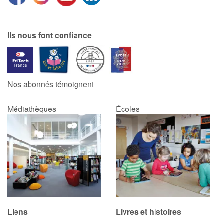
Blog
Ils nous font confiance
Actualités
Par thématique
Nos abonnés témoignent
Rencontres et témoignages
Médiathèques
Écoles
Contes d'ici et d'ailleurs
Autour de la lecture
Apprendre à lire
Livre audio
Liens
Livres et histoires
Activités et ateliers