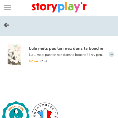
Connexion
Menu
Contenu
Recherche
Bibliothèque
Bas
de
page
Menu
➜
EN
Je me connecte
Lulu mets pas ton nez dans ta bouche
Tester gratuitement
…
Lulu, mets pas ton nez dans ta bouche ! Il n’y peut rien, il est né comme ça. Et ce n’est guère facile dans un monde qui n’apprécie pas la différence.
6-8 ans
- 7 min
Bibliothèque
Prix
Accueil
Contes d'ici et d'ailleurs