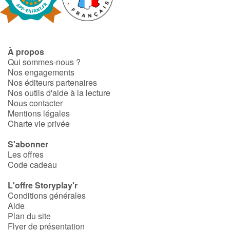
Fable, mythe, littérature et poésie
Princesses et princes, rois, reines et dragons
À propos
Ogres, monstres et sorcières
Qui sommes-nous ?
Nos engagements
Héroïnes et héros
Nos éditeurs partenaires
Nos outils d'aide à la lecture
Nous contacter
Écologie, nature, saisons
Mentions légales
Charte vie privée
Les animaux
S'abonner
Les offres
Voyage, épopée, enquête, aventure
Code cadeau
Autour du monde
L'offre Storyplay'r
Conditions générales
Aide
Apprentissage
Plan du site
Flyer de présentation