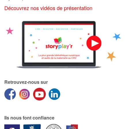
Art, espace, activité
Découvrez nos vidéos de présentation
Documentaires
En famille
Quotidien et loisirs
À l'école
Fêtes et évènements
Retrouvez-nous sur
Amour et amitié
Sujets de société
Émotions et sentiments
Ils nous font confiance
Formats et illustrations