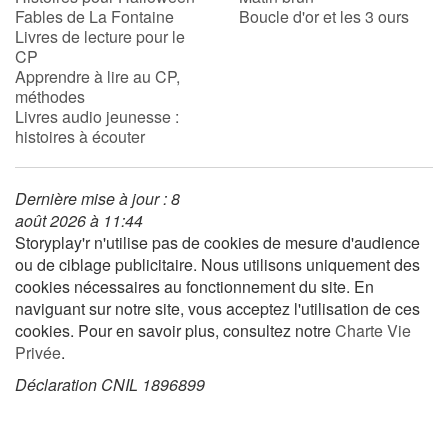
Fables de La Fontaine
Boucle d'or et les 3 ours
Livres de lecture pour le
CP
Blog
Apprendre à lire au CP,
méthodes
Actualités
Livres audio jeunesse :
histoires à écouter
Par thématique
Dernière mise à jour : 8
Rencontres et témoignages
août 2026 à 11:44
Storyplay'r n'utilise pas de cookies de mesure d'audience
Contes d'ici et d'ailleurs
ou de ciblage publicitaire. Nous utilisons uniquement des
cookies nécessaires au fonctionnement du site. En
Autour de la lecture
naviguant sur notre site, vous acceptez l'utilisation de ces
cookies. Pour en savoir plus, consultez notre
Charte Vie
Apprendre à lire
Privée
.
Déclaration CNIL 1896899
Livre audio
Activités et ateliers