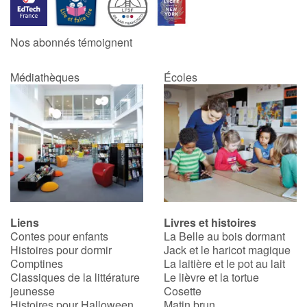
Catalogue anglais
Nos abonnés témoignent
Médiathèques
Écoles
Contraste +
Aide
Accueil
Famille
Liens
Livres et histoires
Écoles
Contes pour enfants
La Belle au bois dormant
Histoires pour dormir
Jack et le haricot magique
Médiathèques
Comptines
La laitière et le pot au lait
Classiques de la littérature
Le lièvre et la tortue
jeunesse
Cosette
Vidéos & Tutoriaux
Histoires pour Halloween
Matin brun