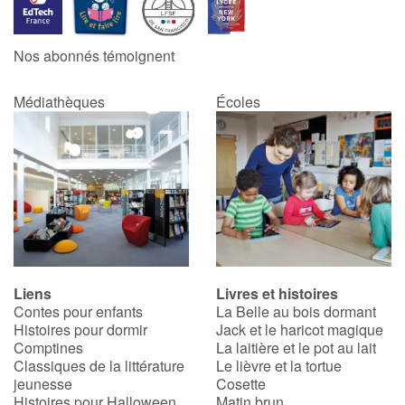
Catalogue anglais
Nos abonnés témoignent
Médiathèques
Écoles
Contraste +
Aide
Accueil
Famille
Liens
Livres et histoires
Écoles
Contes pour enfants
La Belle au bois dormant
Histoires pour dormir
Jack et le haricot magique
Médiathèques
Comptines
La laitière et le pot au lait
Classiques de la littérature
Le lièvre et la tortue
jeunesse
Cosette
Vidéos & Tutoriaux
Histoires pour Halloween
Matin brun