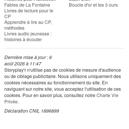
Fables de La Fontaine
Boucle d'or et les 3 ours
Livres de lecture pour le
CP
Blog
Apprendre à lire au CP,
méthodes
Actualités
Livres audio jeunesse :
histoires à écouter
Par thématique
Dernière mise à jour : 6
Rencontres et témoignages
août 2026 à 11:47
Storyplay'r n'utilise pas de cookies de mesure d'audience
Contes d'ici et d'ailleurs
ou de ciblage publicitaire. Nous utilisons uniquement des
cookies nécessaires au fonctionnement du site. En
Autour de la lecture
naviguant sur notre site, vous acceptez l'utilisation de ces
cookies. Pour en savoir plus, consultez notre
Charte Vie
Apprendre à lire
Privée
.
Déclaration CNIL 1896899
Livre audio
Activités et ateliers