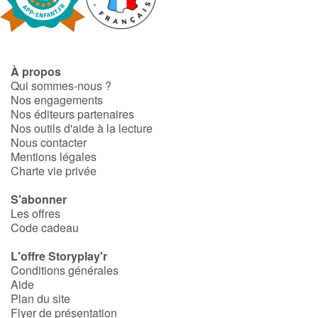
Fable, mythe, littérature et poésie
Princesses et princes, rois, reines et dragons
À propos
Ogres, monstres et sorcières
Qui sommes-nous ?
Nos engagements
Héroïnes et héros
Nos éditeurs partenaires
Nos outils d'aide à la lecture
Nous contacter
Écologie, nature, saisons
Mentions légales
Charte vie privée
Les animaux
S'abonner
Les offres
Voyage, épopée, enquête, aventure
Code cadeau
Autour du monde
L'offre Storyplay'r
Conditions générales
Aide
Apprentissage
Plan du site
Flyer de présentation