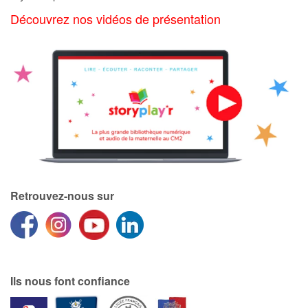
Art, espace, activité
Découvrez nos vidéos de présentation
Documentaires
En famille
Quotidien et loisirs
À l'école
Fêtes et évènements
Retrouvez-nous sur
Amour et amitié
Sujets de société
Émotions et sentiments
Ils nous font confiance
Formats et illustrations