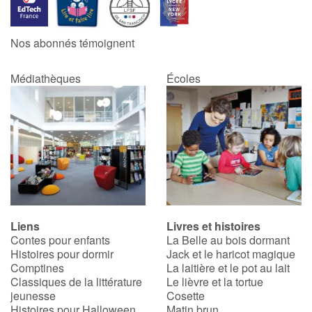
Catalogue anglais
Nos abonnés témoignent
Médiathèques
Écoles
Contraste +
Aide
Accueil
Famille
Liens
Livres et histoires
Écoles
Contes pour enfants
La Belle au bois dormant
Histoires pour dormir
Jack et le haricot magique
Médiathèques
Comptines
La laitière et le pot au lait
Classiques de la littérature
Le lièvre et la tortue
jeunesse
Cosette
Vidéos & Tutoriaux
Histoires pour Halloween
Matin brun