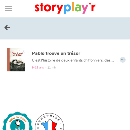
Connexion
Menu
Contenu
Recherche
Bibliothèque
Bas
de
page
Menu
➜
EN
Je me connecte
Pablo trouve un trésor
Tester gratuitement
…
C'est l'histoire de deux enfants chiffonniers, des
pepenador
9-12 ans
- 11 min
Bibliothèque
Prix
Accueil
Contes d'ici et d'ailleurs