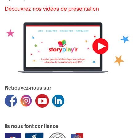
Art, espace, activité
Découvrez nos vidéos de présentation
Documentaires
En famille
Quotidien et loisirs
À l'école
Fêtes et évènements
Retrouvez-nous sur
Amour et amitié
Sujets de société
Émotions et sentiments
Ils nous font confiance
Formats et illustrations