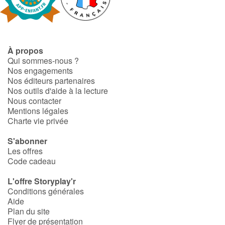
Fable, mythe, littérature et poésie
Princesses et princes, rois, reines et dragons
À propos
Ogres, monstres et sorcières
Qui sommes-nous ?
Nos engagements
Héroïnes et héros
Nos éditeurs partenaires
Nos outils d'aide à la lecture
Nous contacter
Écologie, nature, saisons
Mentions légales
Charte vie privée
Les animaux
S'abonner
Les offres
Voyage, épopée, enquête, aventure
Code cadeau
Autour du monde
L'offre Storyplay'r
Conditions générales
Aide
Apprentissage
Plan du site
Flyer de présentation