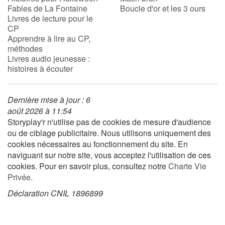
Fables de La Fontaine
Boucle d'or et les 3 ours
Livres de lecture pour le
CP
Blog
Apprendre à lire au CP,
méthodes
Actualités
Livres audio jeunesse :
histoires à écouter
Par thématique
Dernière mise à jour : 6
Rencontres et témoignages
août 2026 à 11:54
Storyplay'r n'utilise pas de cookies de mesure d'audience
Contes d'ici et d'ailleurs
ou de ciblage publicitaire. Nous utilisons uniquement des
cookies nécessaires au fonctionnement du site. En
Autour de la lecture
naviguant sur notre site, vous acceptez l'utilisation de ces
cookies. Pour en savoir plus, consultez notre
Charte Vie
Apprendre à lire
Privée
.
Déclaration CNIL 1896899
Livre audio
Activités et ateliers