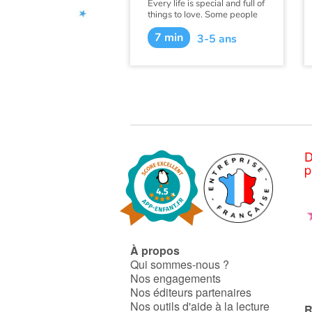
Every life is special and full of
things to love. Some people
might think Emily’s life is
7 min
ordinary. They might think
3-5 ans
her hair is ordinary...or too
curly...or frizzy... not Emily...
D
p
À propos
Qui sommes-nous ?
Nos engagements
Nos éditeurs partenaires
Nos outils d'aide à la lecture
R