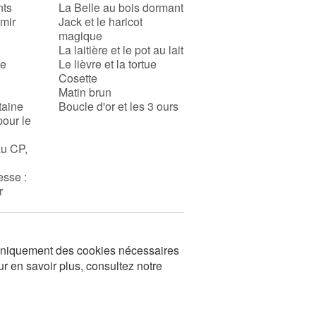
nts
La Belle au bois dormant
rmir
Jack et le haricot
magique
La laitière et le pot au lait
se
Le lièvre et la tortue
Cosette
Matin brun
taine
Boucle d'or et les 3 ours
pour le
au CP,
esse :
r
s uniquement des cookies nécessaires
ur en savoir plus, consultez notre