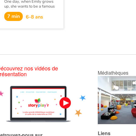
One day, when Emily grows
up, she wants to be a famous
singer.
7 min
6-8 ans
écouvrez nos vidéos de
Médiathèques
résentation
Liens
etrouvez-nous sur