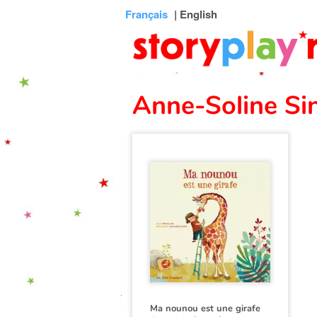
Connexion
Menu
Contenu
Recherche
Bibliothèque
Bas
Français
| English
de
page
Anne-Soline Si
Ma nounou est une girafe