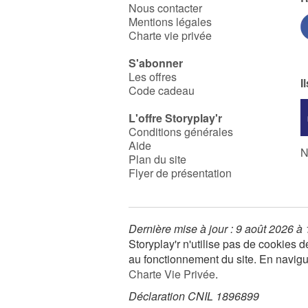
Nous contacter
des intolérances. Une
aventure pleine d’espoir et
Mentions légales
une fin qui invite le lecteur à
Charte vie privée
la méfiance : les fanatismes
guettent toujours, restons
S'abonner
unis et vigilants !
Les offres
I
Code cadeau
L'offre Storyplay'r
Conditions générales
Aide
N
Plan du site
Flyer de présentation
Dernière mise à jour : 9 août 2026 à
Storyplay'r n'utilise pas de cookies
au fonctionnement du site. En navigua
Charte Vie Privée
.
Déclaration CNIL 1896899