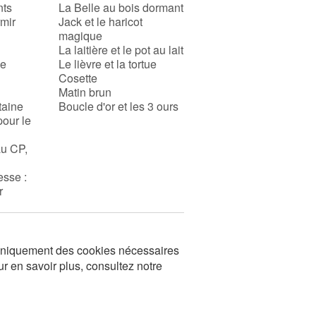
nts
La Belle au bois dormant
rmir
Jack et le haricot
magique
La laitière et le pot au lait
se
Le lièvre et la tortue
Cosette
Matin brun
taine
Boucle d'or et les 3 ours
pour le
au CP,
esse :
r
s uniquement des cookies nécessaires
ur en savoir plus, consultez notre