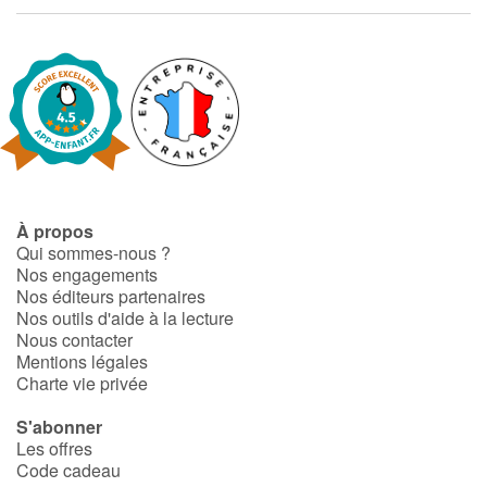
Fable, mythe, littérature et poésie
Princesses et princes, rois, reines et dragons
Ogres, monstres et sorcières
Héroïnes et héros
Écologie, nature, saisons
À propos
Qui sommes-nous ?
Nos engagements
Les animaux
Nos éditeurs partenaires
Nos outils d'aide à la lecture
Voyage, épopée, enquête, aventure
Nous contacter
Mentions légales
Charte vie privée
Autour du monde
S'abonner
Apprentissage
Les offres
Code cadeau