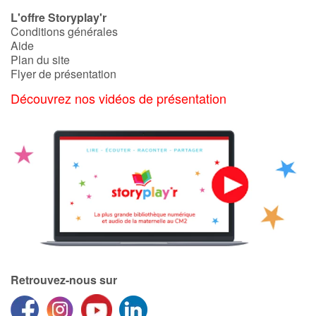
Art, espace, activité
L'offre Storyplay'r
Conditions générales
Documentaires
Aide
Plan du site
En famille
Flyer de présentation
Découvrez nos vidéos de présentation
Quotidien et loisirs
À l'école
Fêtes et évènements
Amour et amitié
Sujets de société
Émotions et sentiments
Retrouvez-nous sur
Formats et illustrations