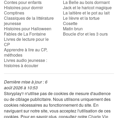
Contes pour enfants
La Belle au bois dormant
Histoires pour dormir
Jack et le haricot magique
Comptines
La laitière et le pot au lait
Blog
Classiques de la littérature
Le lièvre et la tortue
jeunesse
Cosette
Actualités
Histoires pour Halloween
Matin brun
Fables de La Fontaine
Boucle d'or et les 3 ours
Livres de lecture pour le
Par thématique
CP
Apprendre à lire au CP,
Rencontres et témoignages
méthodes
Livres audio jeunesse :
histoires à écouter
Contes d'ici et d'ailleurs
Autour de la lecture
Dernière mise à jour : 6
août 2026 à 10:53
Apprendre à lire
Storyplay'r n'utilise pas de cookies de mesure d'audience
ou de ciblage publicitaire. Nous utilisons uniquement des
cookies nécessaires au fonctionnement du site. En
Livre audio
naviguant sur notre site, vous acceptez l'utilisation de ces
cookies. Pour en savoir plus, consultez notre
Charte Vie
Activités et ateliers