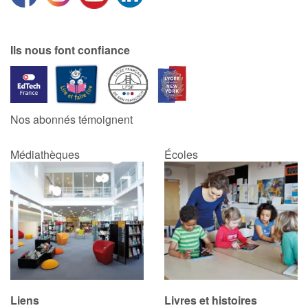
Catalogue anglais
Ils nous font confiance
Contraste +
Nos abonnés témoignent
Aide
Médiathèques
Écoles
Accueil
Famille
Écoles
Médiathèques
Vidéos & Tutoriaux
Liens
Livres et histoires