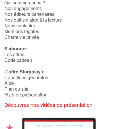
Qui sommes-nous ?
Fable, mythe, littérature et poésie
Nos engagements
Nos éditeurs partenaires
Princesses et princes, rois, reines et dragons
Nos outils d'aide à la lecture
Nous contacter
Mentions légales
Ogres, monstres et sorcières
Charte vie privée
Héroïnes et héros
S'abonner
Les offres
Écologie, nature, saisons
Code cadeau
L'offre Storyplay'r
Les animaux
Conditions générales
Aide
Voyage, épopée, enquête, aventure
Plan du site
Flyer de présentation
Autour du monde
Découvrez nos vidéos de présentation
Apprentissage