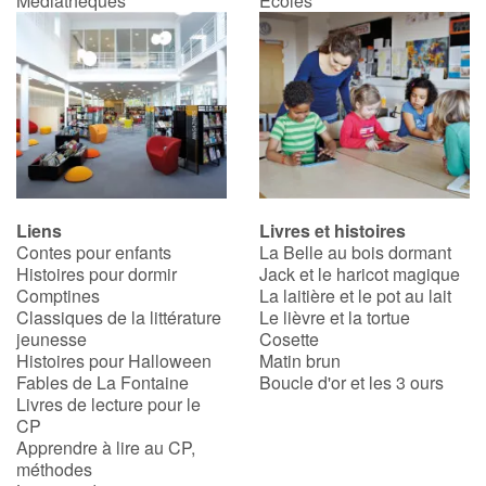
Médiathèques
Écoles
Catalogue anglais
Contraste +
Aide
Liens
Livres et histoires
Contes pour enfants
La Belle au bois dormant
Accueil
Histoires pour dormir
Jack et le haricot magique
Comptines
La laitière et le pot au lait
Famille
Classiques de la littérature
Le lièvre et la tortue
jeunesse
Cosette
Écoles
Histoires pour Halloween
Matin brun
Fables de La Fontaine
Boucle d'or et les 3 ours
Livres de lecture pour le
Médiathèques
CP
Apprendre à lire au CP,
Vidéos & Tutoriaux
méthodes