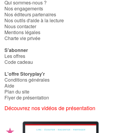
Qui sommes-nous ?
Fable, mythe, littérature et poésie
Nos engagements
Nos éditeurs partenaires
Princesses et princes, rois, reines et dragons
Nos outils d'aide à la lecture
Nous contacter
Mentions légales
Ogres, monstres et sorcières
Charte vie privée
Héroïnes et héros
S'abonner
Les offres
Écologie, nature, saisons
Code cadeau
L'offre Storyplay'r
Les animaux
Conditions générales
Aide
Voyage, épopée, enquête, aventure
Plan du site
Flyer de présentation
Autour du monde
Découvrez nos vidéos de présentation
Apprentissage