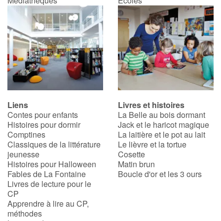
Médiathèques
Écoles
Catalogue anglais
Contraste +
Aide
Liens
Livres et histoires
Contes pour enfants
La Belle au bois dormant
Accueil
Histoires pour dormir
Jack et le haricot magique
Comptines
La laitière et le pot au lait
Famille
Classiques de la littérature
Le lièvre et la tortue
jeunesse
Cosette
Écoles
Histoires pour Halloween
Matin brun
Fables de La Fontaine
Boucle d'or et les 3 ours
Livres de lecture pour le
Médiathèques
CP
Apprendre à lire au CP,
Vidéos & Tutoriaux
méthodes