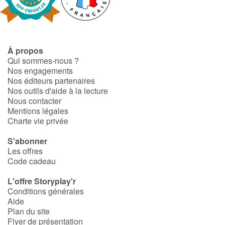
Fable, mythe, littérature et poésie
Princesses et princes, rois, reines et dragons
À propos
Ogres, monstres et sorcières
Qui sommes-nous ?
Nos engagements
Héroïnes et héros
Nos éditeurs partenaires
Nos outils d'aide à la lecture
Nous contacter
Écologie, nature, saisons
Mentions légales
Charte vie privée
Les animaux
S'abonner
Les offres
Voyage, épopée, enquête, aventure
Code cadeau
Autour du monde
L'offre Storyplay'r
Conditions générales
Aide
Apprentissage
Plan du site
Flyer de présentation