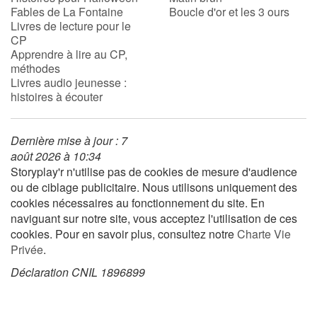
Fables de La Fontaine
Boucle d'or et les 3 ours
Livres de lecture pour le
CP
Blog
Apprendre à lire au CP,
méthodes
Actualités
Livres audio jeunesse :
histoires à écouter
Par thématique
Dernière mise à jour : 7
Rencontres et témoignages
août 2026 à 10:34
Storyplay'r n'utilise pas de cookies de mesure d'audience
Contes d'ici et d'ailleurs
ou de ciblage publicitaire. Nous utilisons uniquement des
cookies nécessaires au fonctionnement du site. En
Autour de la lecture
naviguant sur notre site, vous acceptez l'utilisation de ces
cookies. Pour en savoir plus, consultez notre
Charte Vie
Apprendre à lire
Privée
.
Déclaration CNIL 1896899
Livre audio
Activités et ateliers