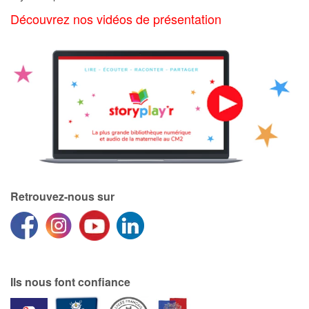
Art, espace, activité
Découvrez nos vidéos de présentation
Documentaires
En famille
Quotidien et loisirs
À l'école
Fêtes et évènements
Retrouvez-nous sur
Amour et amitié
Sujets de société
Émotions et sentiments
Ils nous font confiance
Formats et illustrations