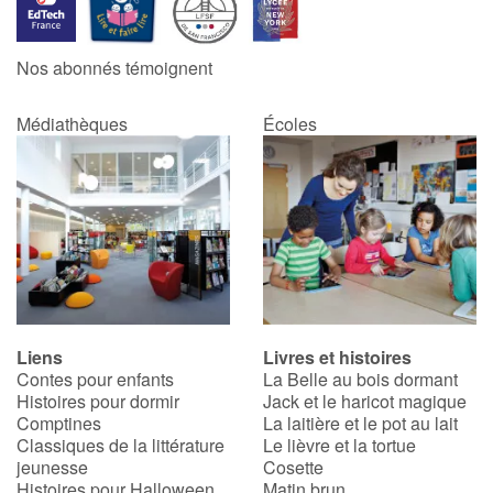
Catalogue anglais
Nos abonnés témoignent
Médiathèques
Écoles
Contraste +
Aide
Accueil
Famille
Liens
Livres et histoires
Écoles
Contes pour enfants
La Belle au bois dormant
Histoires pour dormir
Jack et le haricot magique
Médiathèques
Comptines
La laitière et le pot au lait
Classiques de la littérature
Le lièvre et la tortue
jeunesse
Cosette
Vidéos & Tutoriaux
Histoires pour Halloween
Matin brun