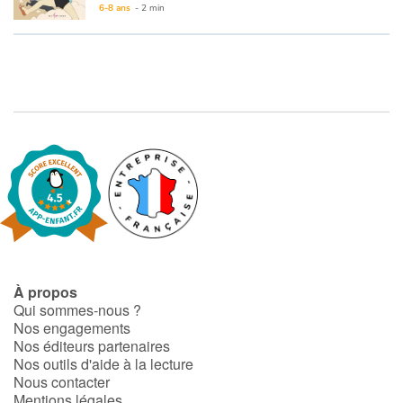
Fable, mythe, littérature et poésie
Après avoir remporté le prix Harry Black en 2019 avec
Mé
6-8 ans
- 2 min
Princesses et princes, rois, reines et dragons
Ogres, monstres et sorcières
Héroïnes et héros
Écologie, nature, saisons
Les animaux
Voyage, épopée, enquête, aventure
À propos
Qui sommes-nous ?
Autour du monde
Nos engagements
Nos éditeurs partenaires
Apprentissage
Nos outils d'aide à la lecture
Nous contacter
Mentions légales