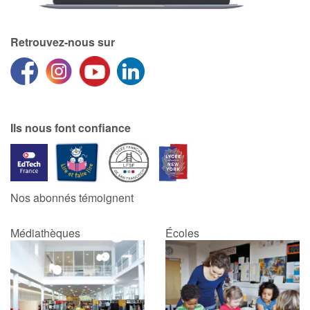
Catalogue anglais
Retrouvez-nous sur
Contraste +
Ils nous font confiance
Aide
Accueil
Famille
Nos abonnés témoignent
Écoles
Médiathèques
Écoles
Médiathèques
Vidéos & Tutoriaux