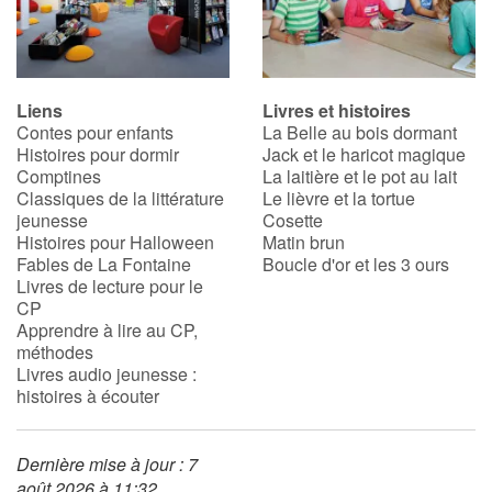
Blog
Liens
Livres et histoires
Actualités
Contes pour enfants
La Belle au bois dormant
Histoires pour dormir
Jack et le haricot magique
Par thématique
Comptines
La laitière et le pot au lait
Classiques de la littérature
Le lièvre et la tortue
jeunesse
Cosette
Rencontres et témoignages
Histoires pour Halloween
Matin brun
Fables de La Fontaine
Boucle d'or et les 3 ours
Contes d'ici et d'ailleurs
Livres de lecture pour le
CP
Apprendre à lire au CP,
Autour de la lecture
méthodes
Livres audio jeunesse :
Apprendre à lire
histoires à écouter
Livre audio
Dernière mise à jour : 7
août 2026 à 11:32
Activités et ateliers