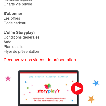
Art, espace, activité
Charte vie privée
Documentaires
S'abonner
Les offres
Code cadeau
En famille
L'offre Storyplay'r
Quotidien et loisirs
Conditions générales
Aide
Plan du site
À l'école
Flyer de présentation
Fêtes et évènements
Découvrez nos vidéos de présentation
Amour et amitié
Sujets de société
Émotions et sentiments
Formats et illustrations