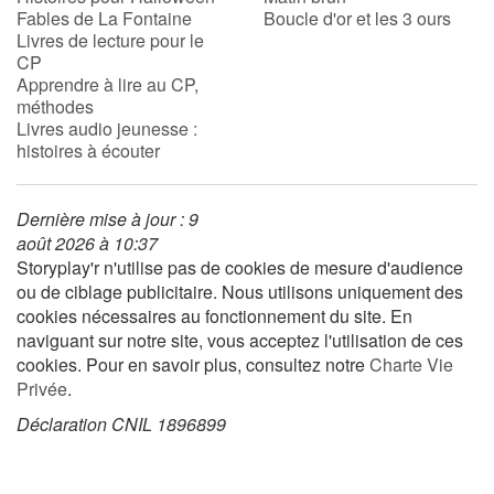
Fables de La Fontaine
Boucle d'or et les 3 ours
Livres de lecture pour le
CP
Blog
Apprendre à lire au CP,
méthodes
Actualités
Livres audio jeunesse :
histoires à écouter
Par thématique
Dernière mise à jour : 9
Rencontres et témoignages
août 2026 à 10:37
Storyplay'r n'utilise pas de cookies de mesure d'audience
Contes d'ici et d'ailleurs
ou de ciblage publicitaire. Nous utilisons uniquement des
cookies nécessaires au fonctionnement du site. En
Autour de la lecture
naviguant sur notre site, vous acceptez l'utilisation de ces
cookies. Pour en savoir plus, consultez notre
Charte Vie
Apprendre à lire
Privée
.
Déclaration CNIL 1896899
Livre audio
Activités et ateliers