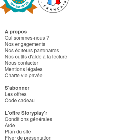
Fable, mythe, littérature et poésie
Princesses et princes, rois, reines et dragons
À propos
Ogres, monstres et sorcières
Qui sommes-nous ?
Nos engagements
Héroïnes et héros
Nos éditeurs partenaires
Nos outils d'aide à la lecture
Nous contacter
Écologie, nature, saisons
Mentions légales
Charte vie privée
Les animaux
S'abonner
Les offres
Voyage, épopée, enquête, aventure
Code cadeau
Autour du monde
L'offre Storyplay'r
Conditions générales
Aide
Apprentissage
Plan du site
Flyer de présentation