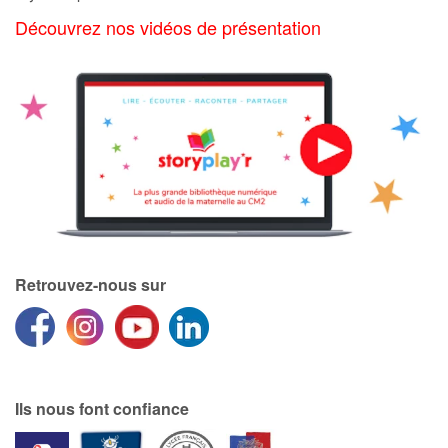
Art, espace, activité
Découvrez nos vidéos de présentation
Documentaires
En famille
Quotidien et loisirs
À l'école
Fêtes et évènements
Retrouvez-nous sur
Amour et amitié
Sujets de société
Émotions et sentiments
Ils nous font confiance
Formats et illustrations