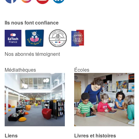
Catalogue anglais
Ils nous font confiance
Contraste +
Nos abonnés témoignent
Aide
Médiathèques
Écoles
Accueil
Famille
Écoles
Médiathèques
Vidéos & Tutoriaux
Liens
Livres et histoires