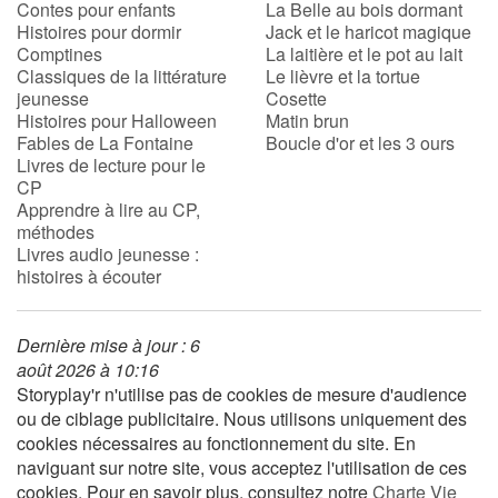
Contes pour enfants
La Belle au bois dormant
Histoires pour dormir
Jack et le haricot magique
Comptines
La laitière et le pot au lait
Blog
Classiques de la littérature
Le lièvre et la tortue
jeunesse
Cosette
Actualités
Histoires pour Halloween
Matin brun
Fables de La Fontaine
Boucle d'or et les 3 ours
Livres de lecture pour le
Par thématique
CP
Apprendre à lire au CP,
Rencontres et témoignages
méthodes
Livres audio jeunesse :
histoires à écouter
Contes d'ici et d'ailleurs
Autour de la lecture
Dernière mise à jour : 6
août 2026 à 10:16
Apprendre à lire
Storyplay'r n'utilise pas de cookies de mesure d'audience
ou de ciblage publicitaire. Nous utilisons uniquement des
cookies nécessaires au fonctionnement du site. En
Livre audio
naviguant sur notre site, vous acceptez l'utilisation de ces
cookies. Pour en savoir plus, consultez notre
Charte Vie
Activités et ateliers