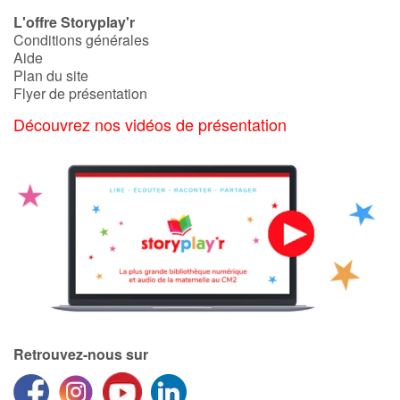
Art, espace, activité
L'offre Storyplay'r
Conditions générales
Documentaires
Aide
Plan du site
En famille
Flyer de présentation
Découvrez nos vidéos de présentation
Quotidien et loisirs
À l'école
Fêtes et évènements
Amour et amitié
Sujets de société
Émotions et sentiments
Retrouvez-nous sur
Formats et illustrations