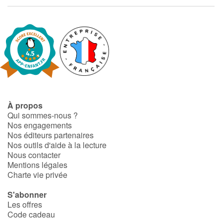
Fable, mythe, littérature et poésie
Princesses et princes, rois, reines et dragons
Ogres, monstres et sorcières
Héroïnes et héros
Écologie, nature, saisons
À propos
Qui sommes-nous ?
Nos engagements
Les animaux
Nos éditeurs partenaires
Nos outils d'aide à la lecture
Voyage, épopée, enquête, aventure
Nous contacter
Mentions légales
Charte vie privée
Autour du monde
S'abonner
Apprentissage
Les offres
Code cadeau