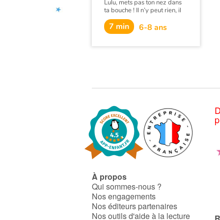
Lulu, mets pas ton nez dans
ta bouche ! Il n’y peut rien, il
est né comme ça. Et ce n’est
7 min
guère facile dans un monde
6-8 ans
qui n’apprécie pas la
différence.
D
p
À propos
Qui sommes-nous ?
Nos engagements
Nos éditeurs partenaires
Nos outils d'aide à la lecture
R