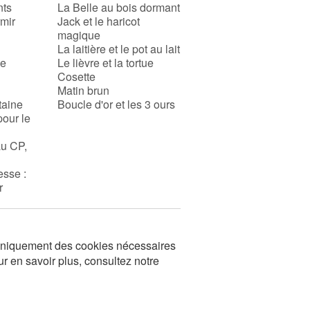
nts
La Belle au bois dormant
rmir
Jack et le haricot
magique
La laitière et le pot au lait
se
Le lièvre et la tortue
Cosette
Matin brun
taine
Boucle d'or et les 3 ours
pour le
au CP,
esse :
r
s uniquement des cookies nécessaires
ur en savoir plus, consultez notre