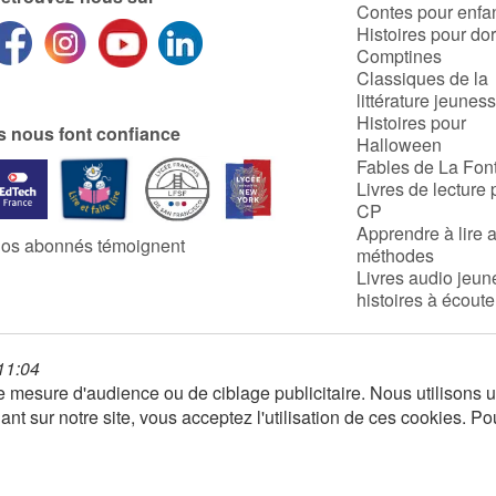
Contes pour enfa
Histoires pour do
Comptines
Classiques de la
littérature jeunes
Histoires pour
ls nous font confiance
Halloween
Fables de La Fon
Livres de lecture 
CP
Apprendre à lire 
os abonnés témoignent
méthodes
Livres audio jeun
histoires à écoute
 11:04
 de mesure d'audience ou de ciblage publicitaire. Nous utilison
nt sur notre site, vous acceptez l'utilisation de ces cookies. Po