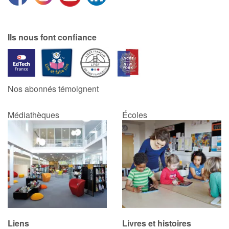
Catalogue anglais
Ils nous font confiance
Contraste +
Nos abonnés témoignent
Aide
Médiathèques
Écoles
Accueil
Famille
Écoles
Médiathèques
Vidéos & Tutoriaux
Liens
Livres et histoires