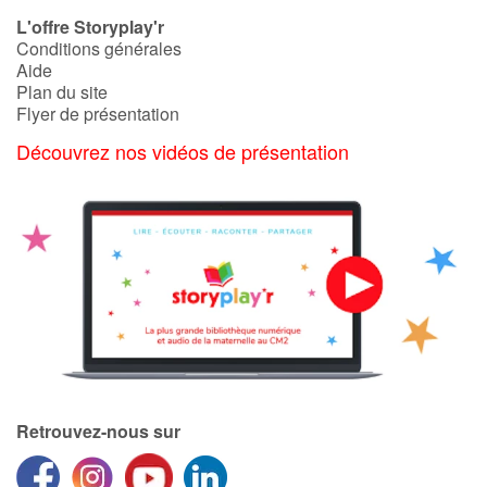
Art, espace, activité
L'offre Storyplay'r
Conditions générales
Documentaires
Aide
Plan du site
En famille
Flyer de présentation
Découvrez nos vidéos de présentation
Quotidien et loisirs
À l'école
Fêtes et évènements
Amour et amitié
Sujets de société
Émotions et sentiments
Retrouvez-nous sur
Formats et illustrations