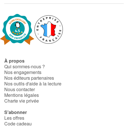
Fable, mythe, littérature et poésie
Princesses et princes, rois, reines et dragons
Ogres, monstres et sorcières
Héroïnes et héros
Écologie, nature, saisons
À propos
Qui sommes-nous ?
Nos engagements
Les animaux
Nos éditeurs partenaires
Nos outils d'aide à la lecture
Voyage, épopée, enquête, aventure
Nous contacter
Mentions légales
Charte vie privée
Autour du monde
S'abonner
Apprentissage
Les offres
Code cadeau