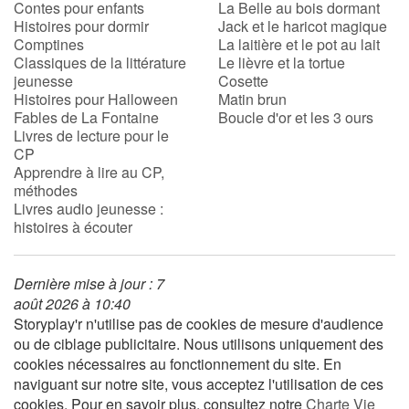
Contes pour enfants
La Belle au bois dormant
Histoires pour dormir
Jack et le haricot magique
Comptines
La laitière et le pot au lait
Blog
Classiques de la littérature
Le lièvre et la tortue
jeunesse
Cosette
Actualités
Histoires pour Halloween
Matin brun
Fables de La Fontaine
Boucle d'or et les 3 ours
Livres de lecture pour le
Par thématique
CP
Apprendre à lire au CP,
Rencontres et témoignages
méthodes
Livres audio jeunesse :
histoires à écouter
Contes d'ici et d'ailleurs
Autour de la lecture
Dernière mise à jour : 7
août 2026 à 10:40
Apprendre à lire
Storyplay'r n'utilise pas de cookies de mesure d'audience
ou de ciblage publicitaire. Nous utilisons uniquement des
cookies nécessaires au fonctionnement du site. En
Livre audio
naviguant sur notre site, vous acceptez l'utilisation de ces
cookies. Pour en savoir plus, consultez notre
Charte Vie
Activités et ateliers