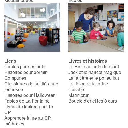
Médiathèques
Écoles
Catalogue anglais
Contraste +
Aide
Liens
Livres et histoires
Contes pour enfants
La Belle au bois dormant
Accueil
Histoires pour dormir
Jack et le haricot magique
Comptines
La laitière et le pot au lait
Famille
Classiques de la littérature
Le lièvre et la tortue
jeunesse
Cosette
Écoles
Histoires pour Halloween
Matin brun
Fables de La Fontaine
Boucle d'or et les 3 ours
Livres de lecture pour le
Médiathèques
CP
Apprendre à lire au CP,
Vidéos & Tutoriaux
méthodes