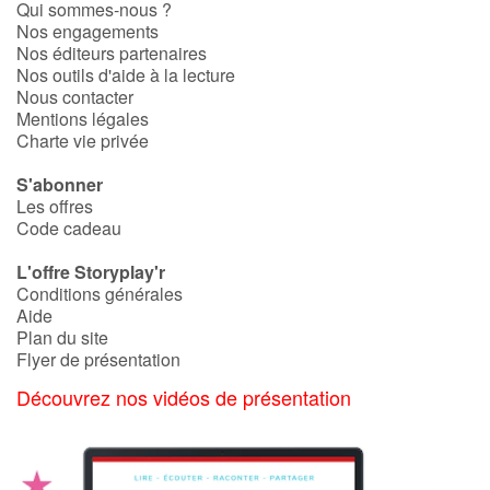
Qui sommes-nous ?
Fable, mythe, littérature et poésie
Nos engagements
Nos éditeurs partenaires
Princesses et princes, rois, reines et dragons
Nos outils d'aide à la lecture
Nous contacter
Mentions légales
Ogres, monstres et sorcières
Charte vie privée
Héroïnes et héros
S'abonner
Les offres
Écologie, nature, saisons
Code cadeau
L'offre Storyplay'r
Les animaux
Conditions générales
Aide
Voyage, épopée, enquête, aventure
Plan du site
Flyer de présentation
Autour du monde
Découvrez nos vidéos de présentation
Apprentissage