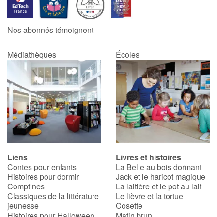
Catalogue anglais
Nos abonnés témoignent
Médiathèques
Écoles
Contraste +
Aide
Accueil
Famille
Liens
Livres et histoires
Écoles
Contes pour enfants
La Belle au bois dormant
Histoires pour dormir
Jack et le haricot magique
Médiathèques
Comptines
La laitière et le pot au lait
Classiques de la littérature
Le lièvre et la tortue
jeunesse
Cosette
Vidéos & Tutoriaux
Histoires pour Halloween
Matin brun