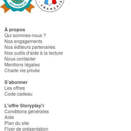
Fable, mythe, littérature et poésie
Princesses et princes, rois, reines et dragons
À propos
Ogres, monstres et sorcières
Qui sommes-nous ?
Nos engagements
Héroïnes et héros
Nos éditeurs partenaires
Nos outils d'aide à la lecture
Nous contacter
Écologie, nature, saisons
Mentions légales
Charte vie privée
Les animaux
S'abonner
Les offres
Voyage, épopée, enquête, aventure
Code cadeau
Autour du monde
L'offre Storyplay'r
Conditions générales
Aide
Apprentissage
Plan du site
Flyer de présentation