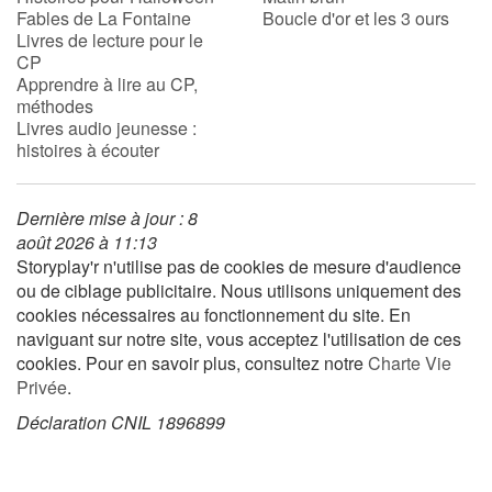
Fables de La Fontaine
Boucle d'or et les 3 ours
Livres de lecture pour le
CP
Blog
Apprendre à lire au CP,
méthodes
Actualités
Livres audio jeunesse :
histoires à écouter
Par thématique
Dernière mise à jour : 8
Rencontres et témoignages
août 2026 à 11:13
Storyplay'r n'utilise pas de cookies de mesure d'audience
Contes d'ici et d'ailleurs
ou de ciblage publicitaire. Nous utilisons uniquement des
cookies nécessaires au fonctionnement du site. En
Autour de la lecture
naviguant sur notre site, vous acceptez l'utilisation de ces
cookies. Pour en savoir plus, consultez notre
Charte Vie
Apprendre à lire
Privée
.
Déclaration CNIL 1896899
Livre audio
Activités et ateliers