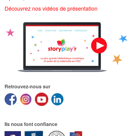
Art, espace, activité
Découvrez nos vidéos de présentation
Documentaires
En famille
Quotidien et loisirs
À l'école
Fêtes et évènements
Retrouvez-nous sur
Amour et amitié
Sujets de société
Émotions et sentiments
Ils nous font confiance
Formats et illustrations