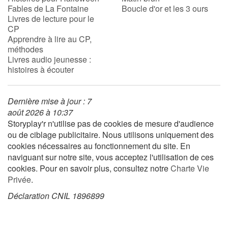
Fables de La Fontaine
Boucle d'or et les 3 ours
Livres de lecture pour le
CP
Blog
Apprendre à lire au CP,
méthodes
Actualités
Livres audio jeunesse :
histoires à écouter
Par thématique
Dernière mise à jour : 7
Rencontres et témoignages
août 2026 à 10:37
Storyplay'r n'utilise pas de cookies de mesure d'audience
Contes d'ici et d'ailleurs
ou de ciblage publicitaire. Nous utilisons uniquement des
cookies nécessaires au fonctionnement du site. En
Autour de la lecture
naviguant sur notre site, vous acceptez l'utilisation de ces
cookies. Pour en savoir plus, consultez notre
Charte Vie
Apprendre à lire
Privée
.
Déclaration CNIL 1896899
Livre audio
Activités et ateliers