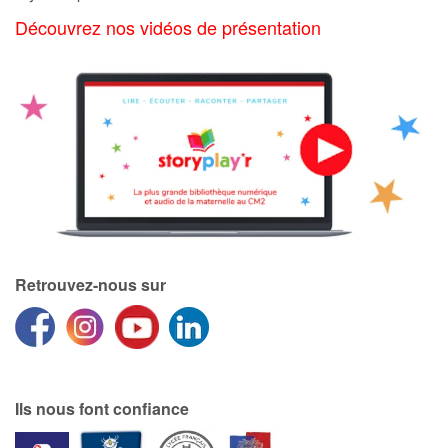
Art, espace, activité
Découvrez nos vidéos de présentation
Documentaires
En famille
Quotidien et loisirs
À l'école
Fêtes et évènements
Retrouvez-nous sur
Amour et amitié
Sujets de société
Émotions et sentiments
Ils nous font confiance
Formats et illustrations