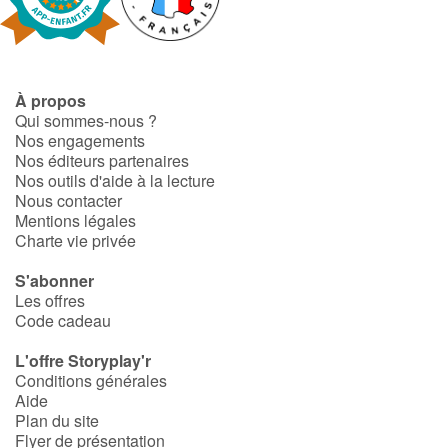
Fable, mythe, littérature et poésie
Princesses et princes, rois, reines et dragons
À propos
Ogres, monstres et sorcières
Qui sommes-nous ?
Nos engagements
Héroïnes et héros
Nos éditeurs partenaires
Nos outils d'aide à la lecture
Nous contacter
Écologie, nature, saisons
Mentions légales
Charte vie privée
Les animaux
S'abonner
Les offres
Voyage, épopée, enquête, aventure
Code cadeau
Autour du monde
L'offre Storyplay'r
Conditions générales
Aide
Apprentissage
Plan du site
Flyer de présentation