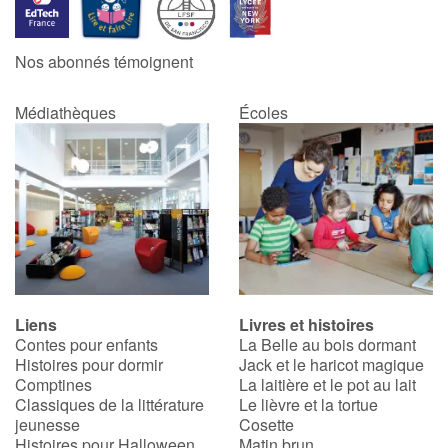
Catalogue anglais
Nos abonnés témoignent
Médiathèques
Écoles
Contraste +
Aide
Accueil
Famille
Liens
Livres et histoires
Écoles
Contes pour enfants
La Belle au bois dormant
Histoires pour dormir
Jack et le haricot magique
Médiathèques
Comptines
La laitière et le pot au lait
Classiques de la littérature
Le lièvre et la tortue
jeunesse
Cosette
Vidéos & Tutoriaux
Histoires pour Halloween
Matin brun