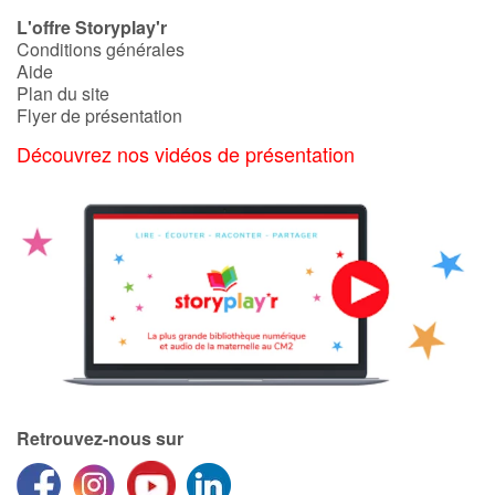
Art, espace, activité
L'offre Storyplay'r
Conditions générales
Documentaires
Aide
Plan du site
En famille
Flyer de présentation
Découvrez nos vidéos de présentation
Quotidien et loisirs
À l'école
Fêtes et évènements
Amour et amitié
Sujets de société
Émotions et sentiments
Retrouvez-nous sur
Formats et illustrations