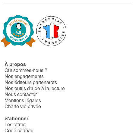
Fable, mythe, littérature et poésie
Princesses et princes, rois, reines et dragons
Ogres, monstres et sorcières
Héroïnes et héros
Écologie, nature, saisons
À propos
Qui sommes-nous ?
Nos engagements
Les animaux
Nos éditeurs partenaires
Nos outils d'aide à la lecture
Voyage, épopée, enquête, aventure
Nous contacter
Mentions légales
Charte vie privée
Autour du monde
S'abonner
Apprentissage
Les offres
Code cadeau