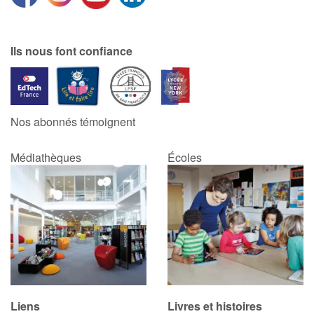
Catalogue anglais
Ils nous font confiance
Contraste +
Nos abonnés témoignent
Aide
Médiathèques
Écoles
Accueil
Famille
Écoles
Médiathèques
Vidéos & Tutoriaux
Liens
Livres et histoires