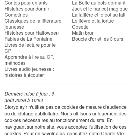
Contes pour enfants
La Belle au bois dormant
Histoires pour dormir
Jack et le haricot magique
Comptines
La laitière et le pot au lait
Blog
Classiques de la littérature
Le lièvre et la tortue
jeunesse
Cosette
Actualités
Histoires pour Halloween
Matin brun
Fables de La Fontaine
Boucle d'or et les 3 ours
Livres de lecture pour le
Par thématique
CP
Apprendre à lire au CP,
Rencontres et témoignages
méthodes
Livres audio jeunesse :
histoires à écouter
Contes d'ici et d'ailleurs
Autour de la lecture
Dernière mise à jour : 6
août 2026 à 10:54
Apprendre à lire
Storyplay'r n'utilise pas de cookies de mesure d'audience
ou de ciblage publicitaire. Nous utilisons uniquement des
cookies nécessaires au fonctionnement du site. En
Livre audio
naviguant sur notre site, vous acceptez l'utilisation de ces
cookies. Pour en savoir plus, consultez notre
Charte Vie
Activités et ateliers