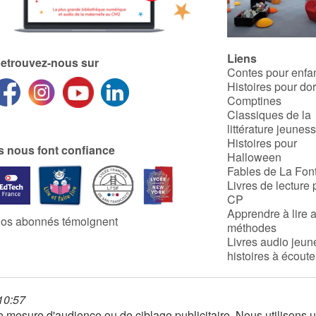
Liens
etrouvez-nous sur
Contes pour enfa
Histoires pour do
Comptines
Classiques de la
littérature jeunes
Histoires pour
ls nous font confiance
Halloween
Fables de La Fon
Livres de lecture 
CP
Apprendre à lire 
os abonnés témoignent
méthodes
Livres audio jeun
histoires à écoute
 10:57
 de mesure d'audience ou de ciblage publicitaire. Nous utilison