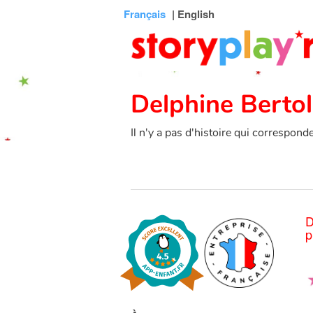
Connexion
Menu
Contenu
Recherche
Bibliothèque
Bas
Français
| English
de
page
Delphine Bertol
Il n'y a pas d'histoire qui correspond
D
p