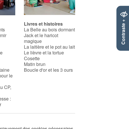
Contraste +
Livres et histoires
nts
La Belle au bois dormant
rmir
Jack et le haricot
magique
La laitière et le pot au lait
se
Le lièvre et la tortue
Cosette
Matin brun
taine
Boucle d'or et les 3 ours
pour le
au CP,
esse :
r
s uniquement des cookies nécessaires