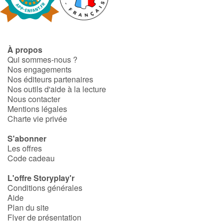
Fable, mythe, littérature et poésie
Princesses et princes, rois, reines et dragons
À propos
Ogres, monstres et sorcières
Qui sommes-nous ?
Nos engagements
Héroïnes et héros
Nos éditeurs partenaires
Nos outils d'aide à la lecture
Nous contacter
Écologie, nature, saisons
Mentions légales
Charte vie privée
Les animaux
S'abonner
Les offres
Voyage, épopée, enquête, aventure
Code cadeau
Autour du monde
L'offre Storyplay'r
Conditions générales
Aide
Apprentissage
Plan du site
Flyer de présentation