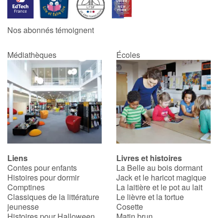
Catalogue anglais
Nos abonnés témoignent
Médiathèques
Écoles
Contraste +
Aide
Accueil
Famille
Liens
Livres et histoires
Écoles
Contes pour enfants
La Belle au bois dormant
Histoires pour dormir
Jack et le haricot magique
Médiathèques
Comptines
La laitière et le pot au lait
Classiques de la littérature
Le lièvre et la tortue
jeunesse
Cosette
Vidéos & Tutoriaux
Histoires pour Halloween
Matin brun