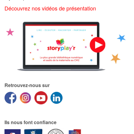
Art, espace, activité
Découvrez nos vidéos de présentation
Documentaires
En famille
Quotidien et loisirs
À l'école
Fêtes et évènements
Retrouvez-nous sur
Amour et amitié
Sujets de société
Émotions et sentiments
Ils nous font confiance
Formats et illustrations