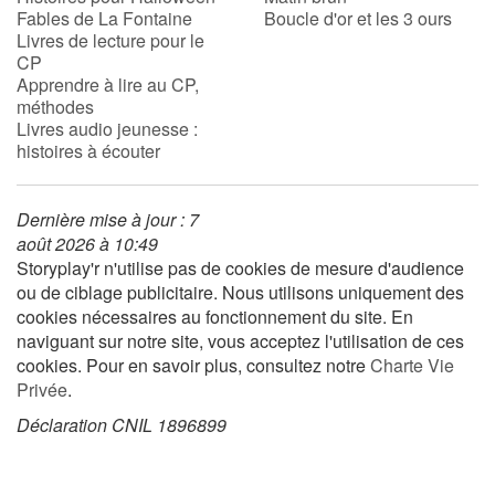
Fables de La Fontaine
Boucle d'or et les 3 ours
Livres de lecture pour le
CP
Blog
Apprendre à lire au CP,
méthodes
Actualités
Livres audio jeunesse :
histoires à écouter
Par thématique
Dernière mise à jour : 7
Rencontres et témoignages
août 2026 à 10:49
Storyplay'r n'utilise pas de cookies de mesure d'audience
Contes d'ici et d'ailleurs
ou de ciblage publicitaire. Nous utilisons uniquement des
cookies nécessaires au fonctionnement du site. En
Autour de la lecture
naviguant sur notre site, vous acceptez l'utilisation de ces
cookies. Pour en savoir plus, consultez notre
Charte Vie
Apprendre à lire
Privée
.
Déclaration CNIL 1896899
Livre audio
Activités et ateliers