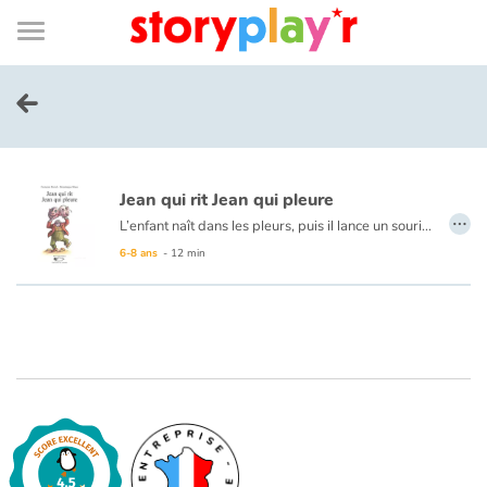
Connexion
Menu
Contenu
Recherche
Bibliothèque
Bas
de
page
Menu
➜
EN
Je me connecte
Jean qui rit Jean qui pleure
Tester gratuitement
…
L’enfant naît dans les pleurs, puis il lance un sourire, puis de nouveau il pleure de nouveau il sourit. Soudain il rit.
6-8 ans
- 12 min
Bibliothèque
Prix
Accueil
Contes d'ici et d'ailleurs