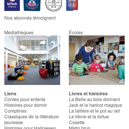
Catalogue anglais
Nos abonnés témoignent
Médiathèques
Écoles
Contraste +
Aide
Accueil
Famille
Liens
Livres et histoires
Écoles
Contes pour enfants
La Belle au bois dormant
Histoires pour dormir
Jack et le haricot magique
Médiathèques
Comptines
La laitière et le pot au lait
Classiques de la littérature
Le lièvre et la tortue
jeunesse
Cosette
Vidéos & Tutoriaux
Histoires pour Halloween
Matin brun