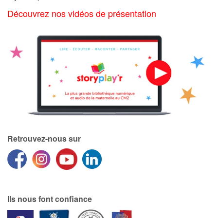
Art, espace, activité
Découvrez nos vidéos de présentation
Documentaires
En famille
Quotidien et loisirs
À l'école
Fêtes et évènements
Retrouvez-nous sur
Amour et amitié
Sujets de société
Émotions et sentiments
Ils nous font confiance
Formats et illustrations