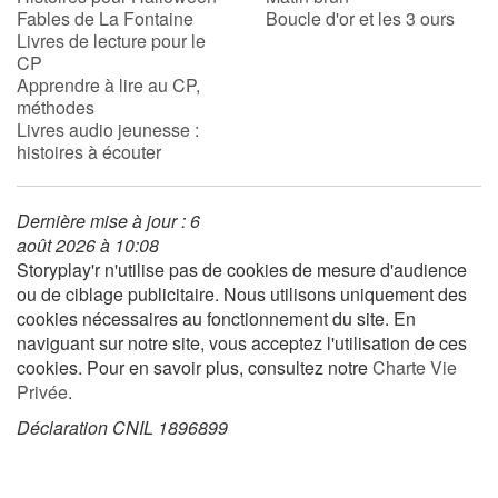
Fables de La Fontaine
Boucle d'or et les 3 ours
Livres de lecture pour le
CP
Blog
Apprendre à lire au CP,
méthodes
Actualités
Livres audio jeunesse :
histoires à écouter
Par thématique
Dernière mise à jour : 6
Rencontres et témoignages
août 2026 à 10:08
Storyplay'r n'utilise pas de cookies de mesure d'audience
Contes d'ici et d'ailleurs
ou de ciblage publicitaire. Nous utilisons uniquement des
cookies nécessaires au fonctionnement du site. En
Autour de la lecture
naviguant sur notre site, vous acceptez l'utilisation de ces
cookies. Pour en savoir plus, consultez notre
Charte Vie
Apprendre à lire
Privée
.
Déclaration CNIL 1896899
Livre audio
Activités et ateliers