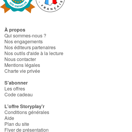
Fable, mythe, littérature et poésie
Princesses et princes, rois, reines et dragons
À propos
Ogres, monstres et sorcières
Qui sommes-nous ?
Nos engagements
Héroïnes et héros
Nos éditeurs partenaires
Nos outils d'aide à la lecture
Nous contacter
Écologie, nature, saisons
Mentions légales
Charte vie privée
Les animaux
S'abonner
Les offres
Voyage, épopée, enquête, aventure
Code cadeau
Autour du monde
L'offre Storyplay'r
Conditions générales
Aide
Apprentissage
Plan du site
Flyer de présentation